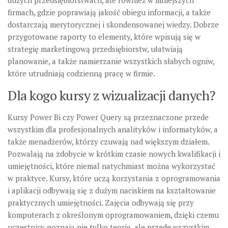
dużych przedsiębiorstwach, ale również w mniejszych
firmach, gdzie poprawiają jakość obiegu informacji, a także
dostarczają merytorycznej i skondensowanej wiedzy. Dobrze
przygotowane raporty to elementy, które wpisują się w
strategię marketingową przedsiębiorstw, ułatwiają
planowanie, a także namierzanie wszystkich słabych ogniw,
które utrudniają codzienną pracę w firmie.
Dla kogo kursy z wizualizacji danych?
Kursy Power Bi czy Power Query są przeznaczone przede
wszystkim dla profesjonalnych analityków i informatyków, a
także menadżerów, którzy czuwają nad większym działem.
Pozwalają na zdobycie w krótkim czasie nowych kwalifikacji i
umiejętności, które niemal natychmiast można wykorzystać
w praktyce. Kursy, które uczą korzystania z oprogramowania
i aplikacji odbywają się z dużym naciskiem na kształtowanie
praktycznych umiejętności. Zajęcia odbywają się przy
komputerach z określonym oprogramowaniem, dzięki czemu
uczestnicy poznają nie tylko teorię, ale przede wszystkim