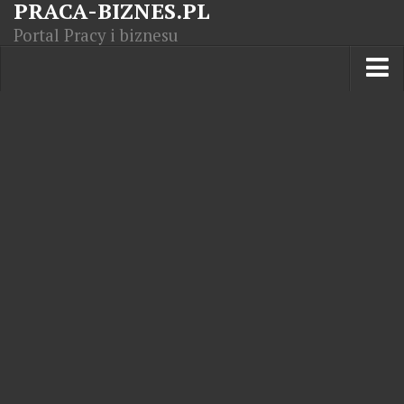
PRACA-BIZNES.PL
Portal Pracy i biznesu
Praca w kraju
Moja Firma
Artykuły
Opisy zawodów
Polska Gospodarka
Giełda światowa
Praca zagranicą
Kursy zawodowe
Kodeks