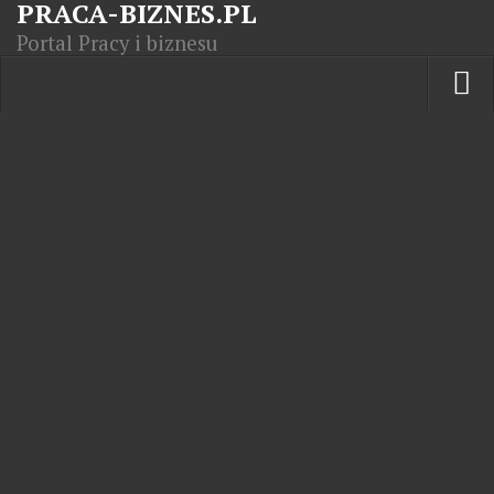
PRACA-BIZNES.PL
Portal Pracy i biznesu
Praca w kraju
Moja Firma
Artykuły
Opisy zawodów
Polska Gospodarka
Giełda światowa
Praca zagranicą
Kursy zawodowe
Kodeks