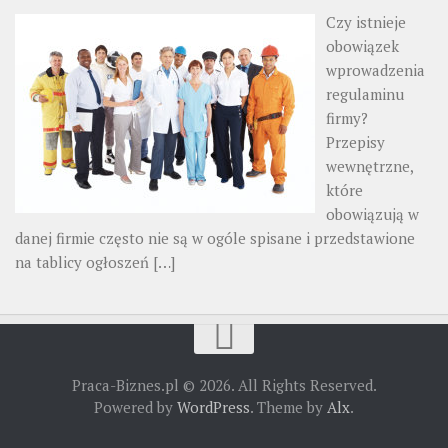
Czy istnieje
obowiązek
wprowadzenia
regulaminu
firmy?
Przepisy
wewnętrzne,
które
obowiązują w
danej firmie często nie są w ogóle spisane i przedstawione
na tablicy ogłoszeń
[…]
Praca-Biznes.pl © 2026. All Rights Reserved.
Powered by
WordPress
. Theme by
Alx
.