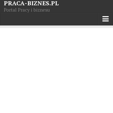
PRACA-BIZNES.PL
Portal Pracy i biznesu
Praca w kraju
Moja Firma
Artykuły
Opisy zawodów
Polska Gospodarka
Giełda światowa
Praca zagranicą
Kursy zawodowe
Kodeks