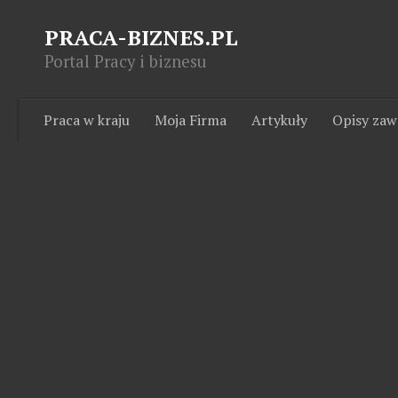
PRACA-BIZNES.PL
Portal Pracy i biznesu
Praca w kraju
Moja Firma
Artykuły
Opisy za