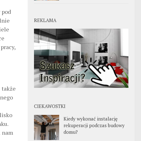
y pod
lnie
REKLAMA
iele
ce
pracy,
 także
tnego
CIEKAWOSTKI
lisko
Kiedy wykonać instalację
nku.
rekuperacji podczas budowy
domu?
i nam