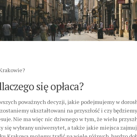
 Krakowie?
laczego się opłaca?
erwszych poważnych decyzji, jakie podejmujemy w doros
k zostaniemy ukształtowani na przyszłość i czy będziem
resuje. Nie ma więc nic dziwnego w tym, że wielu przysz
y się wybrany uniwersytet, a także jakie miejsca zajmu
ku Krakowa możemy trafić na wiele różnych, bardzo do