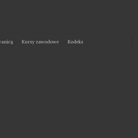
ranicą
Kursy zawodowe
Kodeks