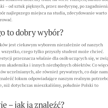
ki – od sztuk pięknych, przez medycynę, po zagadnienia
bór najlepszego miejsca na studia, zdecydowanie warto
erować.
go to dobry wybór?
aków jest ciekawym wyborem niezależnie od naszych
wszystko, czego tylko przyszły student może chcieć.
stycji przeznacza właśnie dla osób uczących się, w zwi
em akademika i innych niezbędnych obiektów. Co więce
ków uczelnianych, ale również prywatnych, co daje nam
st znaleźć lokum odpowiadające naszym realnym potrzeb
, niż dotychczas mieszkaliśmy, południe Polski to
e – jak ją znaleźć?