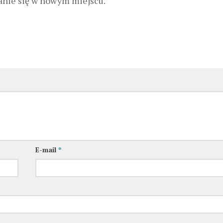
nie się w nowym miejscu.
E-mail
*