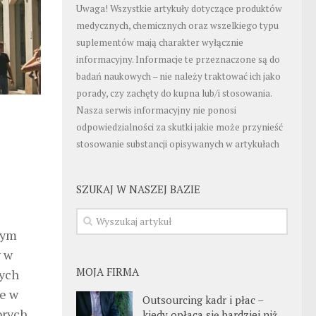
Uwaga! Wszystkie artykuły dotyczące produktów
medycznych, chemicznych oraz wszelkiego typu
suplementów mają charakter wyłącznie
informacyjny. Informacje te przeznaczone są do
badań naukowych – nie należy traktować ich jako
porady, czy zachęty do kupna lub/i stosowania.
Nasza serwis informacyjny nie ponosi
odpowiedzialności za skutki jakie może przynieść
stosowanie substancji opisywanych w artykułach
SZUKAJ W NASZEJ BAZIE
łym
y w
MOJA FIRMA
łych
je w
Outsourcing kadr i płac –
brych
kiedy opłaca się bardziej niż