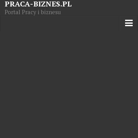
PRACA-BIZNES.PL
Portal Pracy i biznesu
Praca w kraju
Moja Firma
Artykuły
Opisy zawodów
Polska Gospodarka
Giełda światowa
Praca zagranicą
Kursy zawodowe
Kodeks