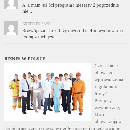
A ja mam już 3ci program i niestety 2 poprzednie
nie...
GRZESIEK SAYS:
Rozwój dziecka zależy dużo od metod wychowania.
Jedną z nich jest...
BIZNES W POLSCE
Czy istnieje
obowiązek
wprowadzenia
regulaminu
firmy?
Przepisy
wewnętrzne,
które
obowiązują w
danej firmie często nie są w ogóle spisane i przedstawione