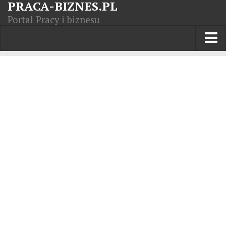
PRACA-BIZNES.PL
Portal Pracy i biznesu
Praca w kraju
Moja Firma
Artykuły
Opisy zawodów
Polska Gospodarka
Giełda światowa
Praca zagranicą
Kursy zawodowe
Kodeks