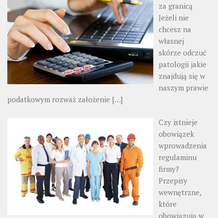
za granicą
Jeżeli nie
chcesz na
własnej
skórze odczuć
patologii jakie
znajdują się w
naszym prawie
podatkowym rozważ założenie
[…]
Czy istnieje
obowiązek
wprowadzenia
regulaminu
firmy?
Przepisy
wewnętrzne,
które
obowiązują w