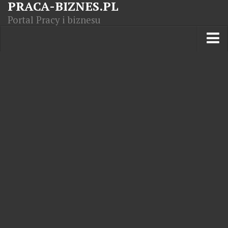
PRACA-BIZNES.PL
Portal Pracy i biznesu
Praca w kraju
Moja Firma
Artykuły
Opisy zawodów
Polska Gospodarka
Giełda światowa
Praca zagranicą
Kursy zawodowe
Kodeks