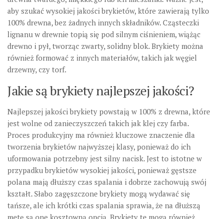
aby szukać wysokiej jakości brykietów, które zawierają tylko
100% drewna, bez żadnych innych składników. Cząsteczki
lignanu w drewnie topią się pod silnym ciśnieniem, wiążąc
drewno i pył, tworząc zwarty, solidny blok. Brykiety można
również formować z innych materiałów, takich jak węgiel
drzewny, czy torf.
Jakie są brykiety najlepszej jakości?
Najlepszej jakości brykiety powstają w 100% z drewna, które
jest wolne od zanieczyszczeń takich jak klej czy farba.
Proces produkcyjny ma również kluczowe znaczenie dla
tworzenia brykietów najwyższej klasy, ponieważ do ich
uformowania potrzebny jest silny nacisk. Jest to istotne w
przypadku brykietów wysokiej jakości, ponieważ gęstsze
polana mają dłuższy czas spalania i dobrze zachowują swój
kształt. Słabo zagęszczone brykiety mogą wydawać się
tańsze, ale ich krótki czas spalania sprawia, że ​​na dłuższą
metę są one kosztowną opcją. Brykiety te mogą również