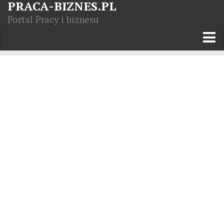
PRACA-BIZNES.PL
Portal Pracy i biznesu
Praca w kraju
Moja Firma
Artykuły
Opisy zawodów
Polska Gospodarka
Giełda światowa
Praca zagranicą
Kursy zawodowe
Kodeks