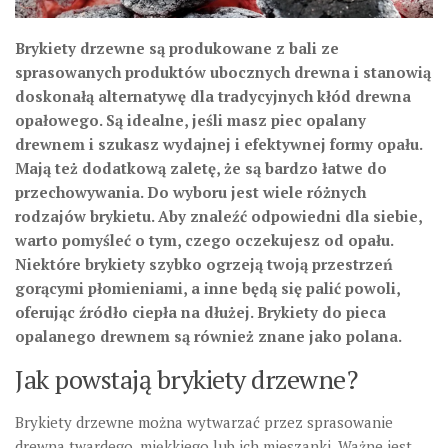
Brykiety drzewne są produkowane z bali ze
sprasowanych produktów ubocznych drewna i stanowią
doskonałą alternatywę dla tradycyjnych kłód drewna
opałowego. Są idealne, jeśli masz piec opalany
drewnem i szukasz wydajnej i efektywnej formy opału.
Mają też dodatkową zaletę, że są bardzo łatwe do
przechowywania. Do wyboru jest wiele różnych
rodzajów brykietu. Aby znaleźć odpowiedni dla siebie,
warto pomyśleć o tym, czego oczekujesz od opału.
Niektóre brykiety szybko ogrzeją twoją przestrzeń
gorącymi płomieniami, a inne będą się palić powoli,
oferując źródło ciepła na dłużej. Brykiety do pieca
opalanego drewnem są również znane jako polana.
Jak powstają brykiety drzewne?
Brykiety drzewne można wytwarzać przez sprasowanie
drewna twardego, miękkiego lub ich mieszanki. Ważne jest,