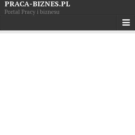
PRACA-BIZNES.PL
Portal Pracy i biznesu
Praca w kraju
Moja Firma
Artykuły
Opisy zawodów
Polska Gospodarka
Giełda światowa
Praca zagranicą
Kursy zawodowe
Kodeks