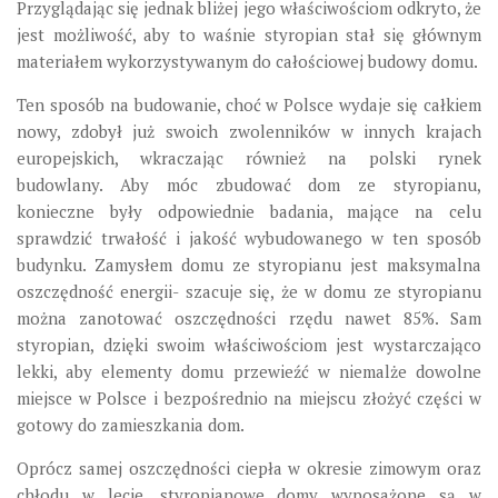
Przyglądając się jednak bliżej jego właściwościom odkryto, że
jest możliwość, aby to waśnie styropian stał się głównym
materiałem wykorzystywanym do całościowej budowy domu.
Ten sposób na budowanie, choć w Polsce wydaje się całkiem
nowy, zdobył już swoich zwolenników w innych krajach
europejskich, wkraczając również na polski rynek
budowlany. Aby móc zbudować dom ze styropianu,
konieczne były odpowiednie badania, mające na celu
sprawdzić trwałość i jakość wybudowanego w ten sposób
budynku. Zamysłem domu ze styropianu jest maksymalna
oszczędność energii- szacuje się, że w domu ze styropianu
można zanotować oszczędności rzędu nawet 85%. Sam
styropian, dzięki swoim właściwościom jest wystarczająco
lekki, aby elementy domu przewieźć w niemalże dowolne
miejsce w Polsce i bezpośrednio na miejscu złożyć części w
gotowy do zamieszkania dom.
Oprócz samej oszczędności ciepła w okresie zimowym oraz
chłodu w lecie, styropianowe domy wyposażone są w