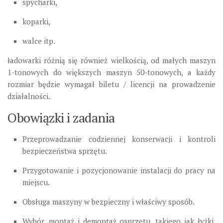
spycharki,
koparki
,
walce itp.
ładowarki
różnią się również wielkością, od małych maszyn
1-tonowych do większych maszyn 50-tonowych, a każdy
rozmiar będzie wymagał biletu / licencji na prowadzenie
działalności.
Obowiązki i zadania
Przeprowadza
nie
codziennej
konserwa
cji
i kontrol
i
bezpieczeństwa sprzętu.
Przygotowanie i pozycjonowanie instalacji do pracy na
miejscu.
Obsług
a
maszyn
y
w bezpieczny i właściwy sposób.
Wybór, montaż i demontaż osprzętu, takiego jak łyżki,