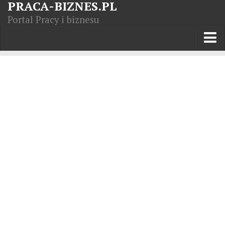
PRACA-BIZNES.PL
Portal Pracy i biznesu
Praca w kraju
Moja Firma
Artykuły
Opisy zawodów
Polska Gospodarka
Giełda światowa
Praca zagranicą
Kursy zawodowe
Kodeks