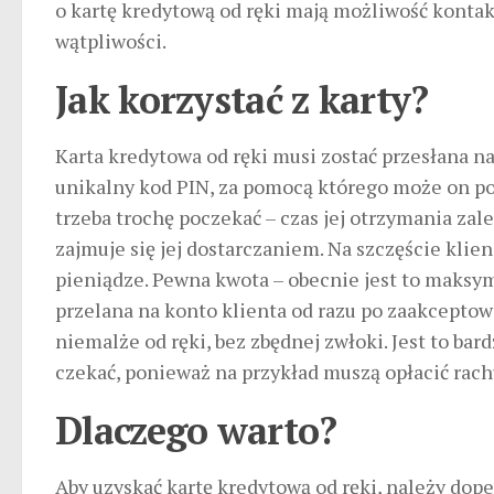
o kartę kredytową od ręki mają możliwość kontak
wątpliwości.
Jak korzystać z karty?
Karta kredytowa od ręki musi zostać przesłana n
unikalny kod PIN, za pomocą którego może on pot
trzeba trochę poczekać – czas jej otrzymania zal
zajmuje się jej dostarczaniem. Na szczęście klie
pieniądze. Pewna kwota – obecnie jest to maksy
przelana na konto klienta od razu po zaakceptow
niemalże od ręki, bez zbędnej zwłoki. Jest to ba
czekać, ponieważ na przykład muszą opłacić rach
Dlaczego warto?
Aby uzyskać kartę kredytową od ręki, należy dop