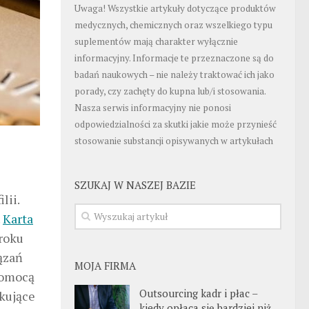
Uwaga! Wszystkie artykuły dotyczące produktów
medycznych, chemicznych oraz wszelkiego typu
suplementów mają charakter wyłącznie
informacyjny. Informacje te przeznaczone są do
badań naukowych – nie należy traktować ich jako
porady, czy zachęty do kupna lub/i stosowania.
Nasza serwis informacyjny nie ponosi
odpowiedzialności za skutki jakie może przynieść
stosowanie substancji opisywanych w artykułach
SZUKAJ W NASZEJ BAZIE
lii.
.
Karta
 roku
ązań
MOJA FIRMA
pomocą
Outsourcing kadr i płac –
skujące
kiedy opłaca się bardziej niż