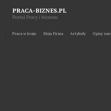
PRACA-BIZNES.PL
Portal Pracy i biznesu
Praca w kraju
Moja Firma
Artykuły
Opisy za