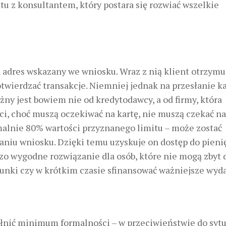
tu z konsultantem, który postara się rozwiać wszelkie
a adres wskazany we wniosku. Wraz z nią klient otrzymu
wierdzać transakcje. Niemniej jednak na przesłanie ka
eżny jest bowiem nie od kredytodawcy, a od firmy, która
nci, choć muszą oczekiwać na kartę, nie muszą czekać na
malnie 80% wartości przyznanego limitu – może zostać
aniu wniosku. Dzięki temu uzyskuje on dostęp do pieni
rdzo wygodne rozwiązanie dla osób, które nie mogą zbyt 
unki czy w krótkim czasie sfinansować ważniejsze wyda
ełnić minimum formalności – w przeciwieństwie do sytu