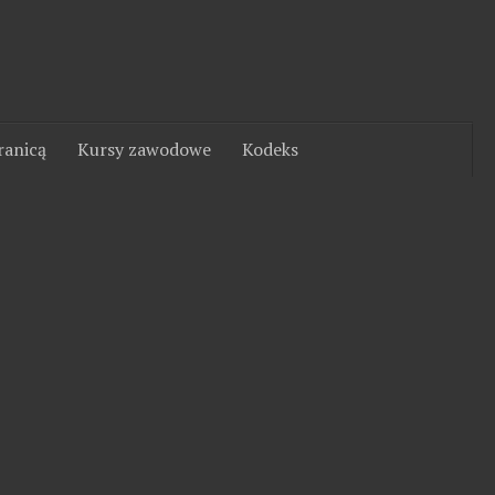
ranicą
Kursy zawodowe
Kodeks