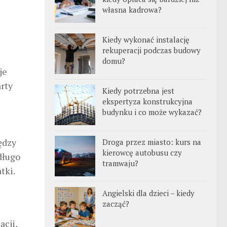
własna kadrowa?
Kiedy wykonać instalację
rekuperacji podczas budowy
domu?
je
rty
Kiedy potrzebna jest
ekspertyza konstrukcyjna
budynku i co może wykazać?
ędzy
Droga przez miasto: kurs na
kierowcę autobusu czy
długo
tramwaju?
tki.
Angielski dla dzieci – kiedy
zacząć?
acji,