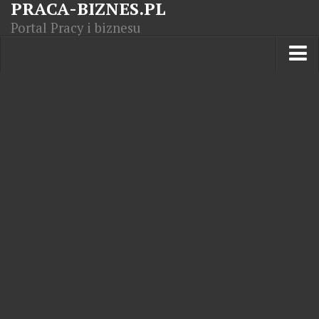
PRACA-BIZNES.PL
Portal Pracy i biznesu
Praca w kraju
Moja Firma
Artykuły
Opisy zawodów
Polska Gospodarka
Giełda światowa
Praca zagranicą
Kursy zawodowe
Kodeks