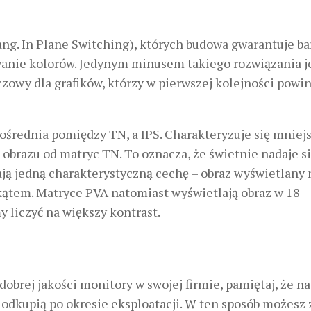
ang. In Plane Switching), których budowa gwarantuje b
wanie kolorów. Jedynym minusem takiego rozwiązania j
uczowy dla grafików, którzy w pierwszej kolejności powi
ośrednia pomiędzy TN, a IPS. Charakteryzuje się mniej
ą obrazu od matryc TN. To oznacza, że świetnie nadaje s
ą jedną charakterystyczną cechę – obraz wyświetlany 
ątem. Matryce PVA natomiast wyświetlają obraz w 18-
 liczyć na większy kontrast.
dobrej jakości monitory w swojej firmie, pamiętaj, że n
 odkupią po okresie eksploatacji. W ten sposób możesz 