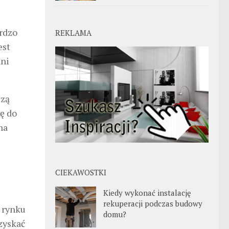
ardzo
REKLAMA
est
nni
szą
ię do
na
CIEKAWOSTKI
Kiedy wykonać instalację
rekuperacji podczas budowy
a rynku
domu?
zyskać