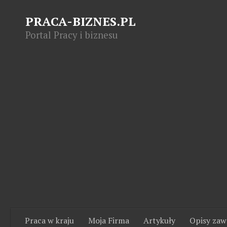
PRACA-BIZNES.PL
Portal Pracy i biznesu
Praca w kraju
Moja Firma
Artykuły
Opisy za