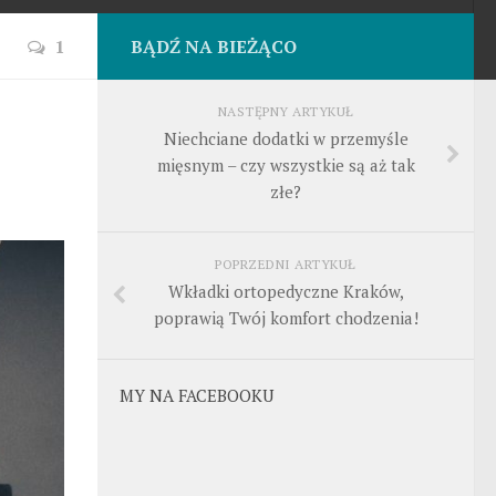
1
BĄDŹ NA BIEŻĄCO
NASTĘPNY ARTYKUŁ
Niechciane dodatki w przemyśle
mięsnym – czy wszystkie są aż tak
złe?
POPRZEDNI ARTYKUŁ
Wkładki ortopedyczne Kraków,
poprawią Twój komfort chodzenia!
MY NA FACEBOOKU