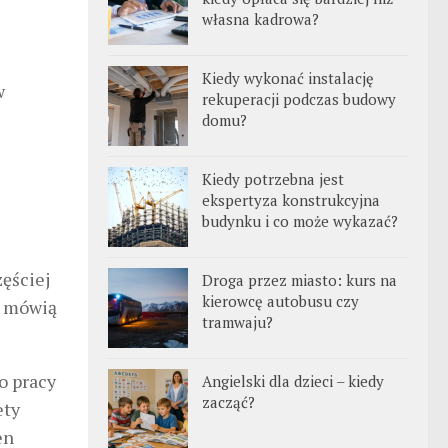
własna kadrowa?
Kiedy wykonać instalację
w
rekuperacji podczas budowy
domu?
Kiedy potrzebna jest
ekspertyza konstrukcyjna
budynku i co może wykazać?
ęściej
Droga przez miasto: kurs na
kierowcę autobusu czy
e mówią
tramwaju?
o pracy
Angielski dla dzieci – kiedy
zacząć?
ety
en