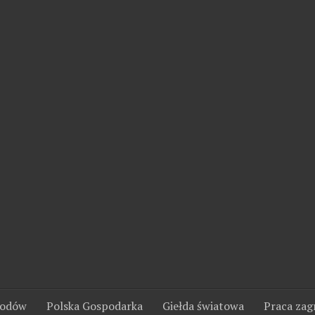
wodów
Polska Gospodarka
Giełda światowa
Praca zag