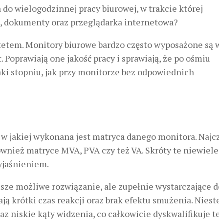
do wielogodzinnej pracy biurowej, w trakcie której
, dokumenty oraz przeglądarka internetowa?
tetem. Monitory biurowe bardzo często wyposażone są 
 Poprawiają one jakość pracy i sprawiają, że po ośmiu
aki stopniu, jak przy monitorze bez odpowiednich
 w jakiej wykonana jest matryca danego monitora. Najcz
ównież matryce MVA, PVA czy też VA. Skróty te niewiel
yjaśnieniem.
ńsze możliwe rozwiązanie, ale zupełnie wystarczające d
ą krótki czas reakcji oraz brak efektu smużenia. Niest
 niskie kąty widzenia, co całkowicie dyskwalifikuje t