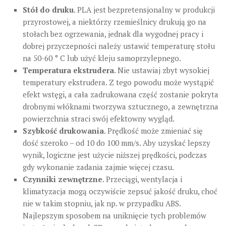
Stół do druku
. PLA jest bezpretensjonalny w produkcji
przyrostowej, a niektórzy rzemieślnicy drukują go na
stołach bez ogrzewania, jednak dla wygodnej pracy i
dobrej przyczepności należy ustawić temperaturę stołu
na 50-60 ° C lub użyć kleju samoprzylepnego.
Temperatura ekstrudera
. Nie ustawiaj zbyt wysokiej
temperatury ekstrudera. Z tego powodu może wystąpić
efekt wstęgi, a cała zadrukowana część zostanie pokryta
drobnymi włóknami tworzywa sztucznego, a zewnętrzna
powierzchnia straci swój efektowny wygląd.
Szybkość drukowania
. Prędkość może zmieniać się
dość szeroko – od 10 do 100 mm/s. Aby uzyskać lepszy
wynik, logiczne jest użycie niższej prędkości, podczas
gdy wykonanie zadania zajmie więcej czasu.
Czynniki zewnętrzne
. Przeciągi, wentylacja i
klimatyzacja mogą oczywiście zepsuć jakość druku, choć
nie w takim stopniu, jak np. w przypadku ABS.
Najlepszym sposobem na uniknięcie tych problemów