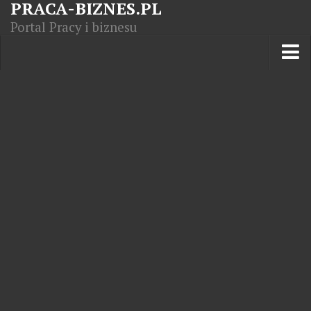
PRACA-BIZNES.PL
Portal Pracy i biznesu
Praca w kraju
Moja Firma
Artykuły
Opisy zawodów
Polska Gospodarka
Giełda światowa
Praca zagranicą
Kursy zawodowe
Kodeks