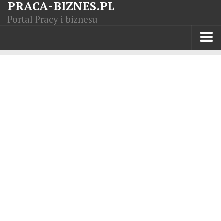
PRACA-BIZNES.PL
Portal Pracy i biznesu
Praca w kraju
Moja Firma
Artykuły
Opisy zawodów
Polska Gospodarka
Giełda światowa
Praca zagranicą
Kursy zawodowe
Kodeks