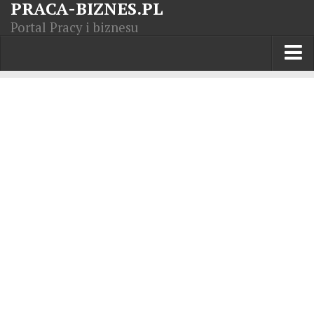
PRACA-BIZNES.PL
Portal Pracy i biznesu
Praca w kraju
Moja Firma
Artykuły
Opisy zawodów
Polska Gospodarka
Giełda światowa
Praca zagranicą
Kursy zawodowe
Kodeks