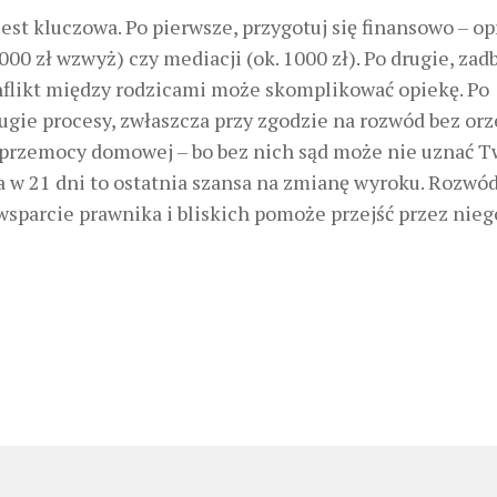
est kluczowa. Po pierwsze, przygotuj się finansowo – op
0 zł wzwyż) czy mediacji (ok. 1000 zł). Po drugie, zadb
konflikt między rodzicami może skomplikować opiekę. Po
długie procesy, zwłaszcza przy zgodzie na rozwód bez or
ę przemocy domowej – bo bez nich sąd może nie uznać 
a w 21 dni to ostatnia szansa na zmianę wyroku. Rozwód
wsparcie prawnika i bliskich pomoże przejść przez nieg