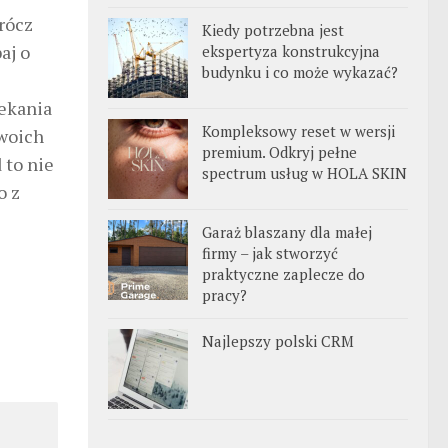
rócz
Kiedy potrzebna jest
aj o
ekspertyza konstrukcyjna
budynku i co może wykazać?
zekania
Kompleksowy reset w wersji
Twoich
premium. Odkryj pełne
 to nie
spectrum usług w HOLA SKIN
o z
Garaż blaszany dla małej
firmy – jak stworzyć
praktyczne zaplecze do
pracy?
Najlepszy polski CRM