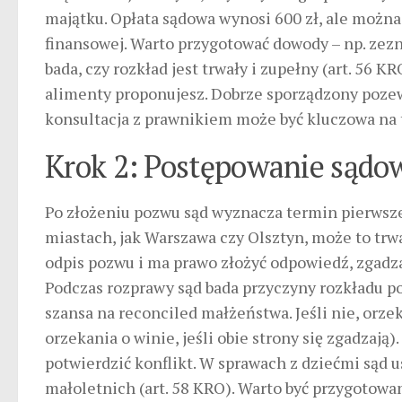
majątku. Opłata sądowa wynosi 600 zł, ale można
finansowej. Warto przygotować dowody – np. zez
bada, czy rozkład jest trwały i zupełny (art. 56 KR
alimenty proponujesz. Dobrze sporządzony pozew
konsultacja z prawnikiem może być kluczowa na 
Krok 2: Postępowanie sądo
Po złożeniu pozwu sąd wyznacza termin pierwsze
miastach, jak Warszawa czy Olsztyn, może to trw
odpis pozwu i ma prawo złożyć odpowiedź, zgadz
Podczas rozprawy sąd bada przyczyny rozkładu poży
szansa na reconciled małżeństwa. Jeśli nie, orze
orzekania o winie, jeśli obie strony się zgadzaj
potwierdzić konflikt. W sprawach z dziećmi sąd u
małoletnich (art. 58 KRO). Warto być przygotowa