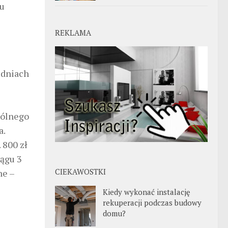
iu
REKLAMA
 dniach
pólnego
a.
 800 zł
iągu 3
CIEKAWOSTKI
ne –
Kiedy wykonać instalację
rekuperacji podczas budowy
domu?