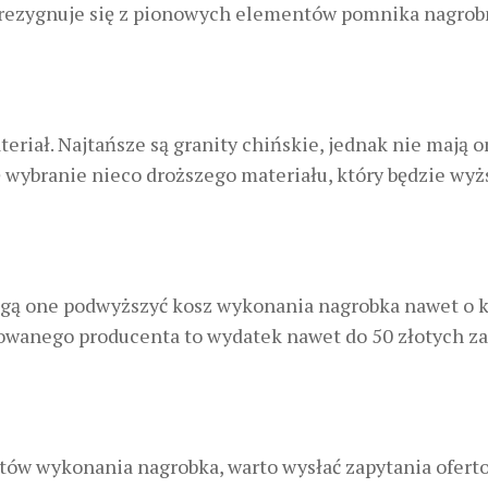
y zrezygnuje się z pionowych elementów pomnika nagrob
iał. Najtańsze są granity chińskie, jednak nie mają o
ę wybranie nieco droższego materiału, który będzie wyż
ogą one podwyższyć kosz wykonania nagrobka nawet o k
mowanego producenta to wydatek nawet do 50 złotych za
tów wykonania nagrobka, warto wysłać zapytania ofert