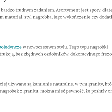
o bardzo trudnym zadaniem. Asortyment jest spory, dlat
ym materiał, styl nagrobka, jego wykończenie czy doda
pojedyncze
w nowoczesnym stylu. Tego typu nagrobki
strukcją, bez zbędnych ozdobników, dekoracyjnego frez
ej używane są kamienie naturalne, w tym granity, któ
 nagrobek z granitu, można mieć pewność, że posłuży o