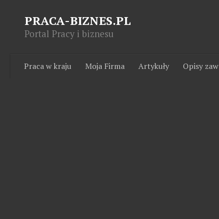
PRACA-BIZNES.PL
Portal Pracy i biznesu
Praca w kraju
Moja Firma
Artykuły
Opisy za