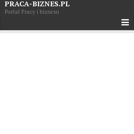
PRACA-BIZNES.PL
Portal Pracy i biznesu
Praca w kraju
Moja Firma
Artykuły
Opisy zawodów
Polska Gospodarka
Giełda światowa
Praca zagranicą
Kursy zawodowe
Kodeks