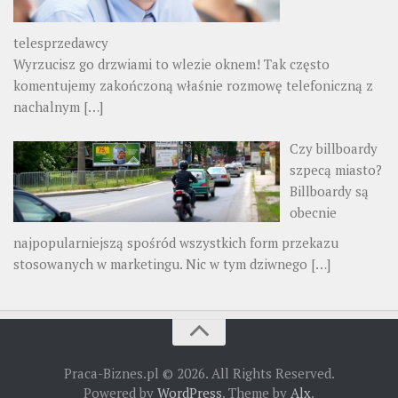
telesprzedawcy
Wyrzucisz go drzwiami to wlezie oknem! Tak często
komentujemy zakończoną właśnie rozmowę telefoniczną z
nachalnym
[…]
Czy billboardy
szpecą miasto?
Billboardy są
obecnie
najpopularniejszą spośród wszystkich form przekazu
stosowanych w marketingu. Nic w tym dziwnego
[…]
Praca-Biznes.pl © 2026. All Rights Reserved.
Powered by
WordPress
. Theme by
Alx
.