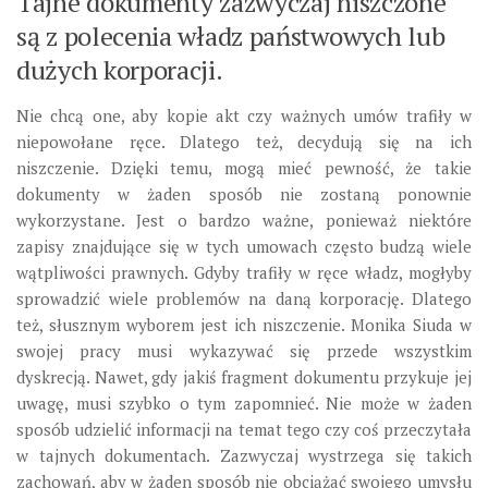
Tajne dokumenty zazwyczaj niszczone
są z polecenia władz państwowych lub
dużych korporacji.
Nie chcą one, aby kopie akt czy ważnych umów trafiły w
niepowołane ręce. Dlatego też, decydują się na ich
niszczenie. Dzięki temu, mogą mieć pewność, że takie
dokumenty w żaden sposób nie zostaną ponownie
wykorzystane. Jest o bardzo ważne, ponieważ niektóre
zapisy znajdujące się w tych umowach często budzą wiele
wątpliwości prawnych. Gdyby trafiły w ręce władz, mogłyby
sprowadzić wiele problemów na daną korporację. Dlatego
też, słusznym wyborem jest ich niszczenie. Monika Siuda w
swojej pracy musi wykazywać się przede wszystkim
dyskrecją. Nawet, gdy jakiś fragment dokumentu przykuje jej
uwagę, musi szybko o tym zapomnieć. Nie może w żaden
sposób udzielić informacji na temat tego czy coś przeczytała
w tajnych dokumentach. Zazwyczaj wystrzega się takich
zachowań, aby w żaden sposób nie obciążać swojego umysłu