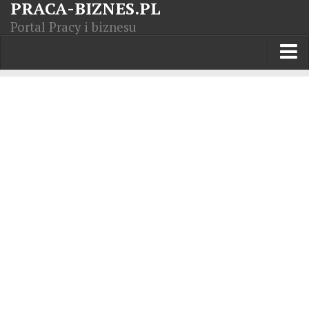
PRACA-BIZNES.PL
Portal Pracy i biznesu
Praca w kraju
Moja Firma
Artykuły
Opisy zawodów
Polska Gospodarka
Giełda światowa
Praca zagranicą
Kursy zawodowe
Kodeks