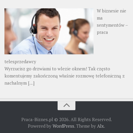
W biznesie nie
ma
sentymentów –
praca
telesprzedawcy
Wyrzucisz go drzwiami to wlezie oknem! Tak często
komentujemy zakończoną właśnie rozmowę telefoniczną z
nachalnym
[…]
Praca-Biznes.pl © 2026. All Rights Reserved.
Powered by
WordPress
. Theme by
Alx
.