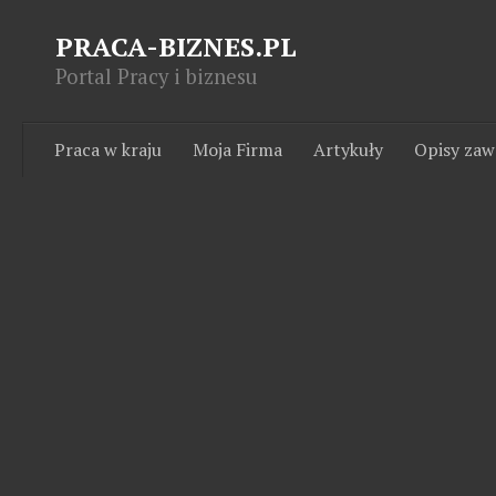
PRACA-BIZNES.PL
Portal Pracy i biznesu
Praca w kraju
Moja Firma
Artykuły
Opisy za