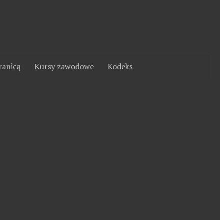
ranicą
Kursy zawodowe
Kodeks