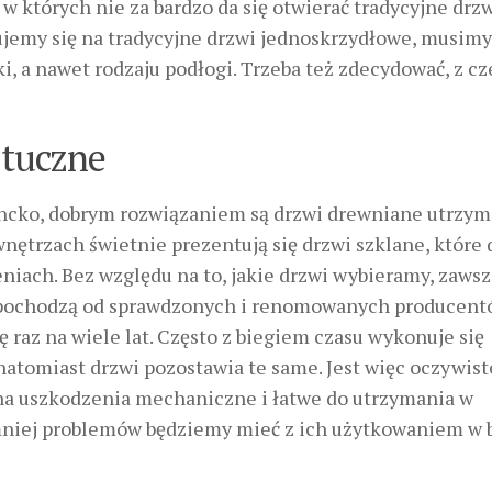
w których nie za bardzo da się otwierać tradycyjne drz
ydujemy się na tradycyjne drzwi jednoskrzydłowe, musimy
i, a nawet rodzaju podłogi. Trzeba też zdecydować, z c
ztuczne
gancko, dobrym rozwiązaniem są drzwi drewniane utrzy
ętrzach świetnie prezentują się drzwi szklane, które 
eniach. Bez względu na to, jakie drzwi wybieramy, zaws
e pochodzą od sprawdzonych i renomowanych producentó
 raz na wiele lat. Często z biegiem czasu wykonuje się
tomiast drzwi pozostawia te same. Jest więc oczywist
 na uszkodzenia mechaniczne i łatwe do utrzymania w
mniej problemów będziemy mieć z ich użytkowaniem w b