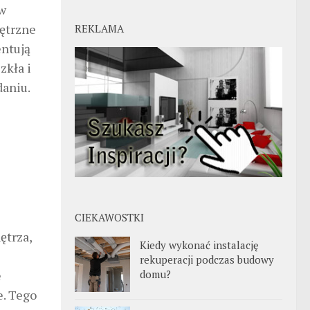
 w
ętrzne
REKLAMA
entują
zkła i
daniu.
CIEKAWOSTKI
ętrza,
Kiedy wykonać instalację
rekuperacji podczas budowy
domu?
e
e. Tego