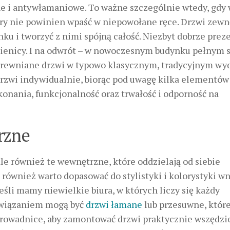
e i antywłamaniowe. To ważne szczególnie wtedy, gdy
ry nie powinien wpaść w niepowołane ręce. Drzwi zewn
u i tworzyć z nimi spójną całość. Niezbyt dobrze prez
mienicy. I na odwrót – w nowoczesnym budynku pełnym s
 drewniane drzwi w typowo klasycznym, tradycyjnym wy
rzwi indywidualnie, biorąc pod uwagę kilka elementów
ykonania, funkcjonalność oraz trwałość i odporność na
rzne
ale również te wewnętrzne, które oddzielają od siebie
ównież warto dopasować do stylistyki i kolorystyki wn
śli mamy niewielkie biura, w których liczy się każdy
związaniem mogą być
drzwi łamane
lub przesuwne, któr
 prowadnice, aby zamontować drzwi praktycznie wszędzi