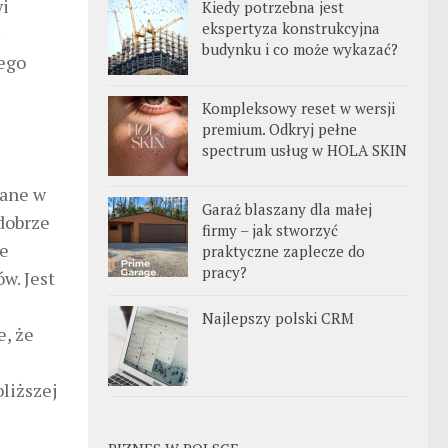
wi
Kiedy potrzebna jest
ekspertyza konstrukcyjna
budynku i co może wykazać?
zego
Kompleksowy reset w wersji
premium. Odkryj pełne
spectrum usług w HOLA SKIN
mane w
Garaż blaszany dla małej
dobrze
firmy – jak stworzyć
ze
praktyczne zaplecze do
pracy?
w. Jest
Najlepszy polski CRM
e, że
liższej