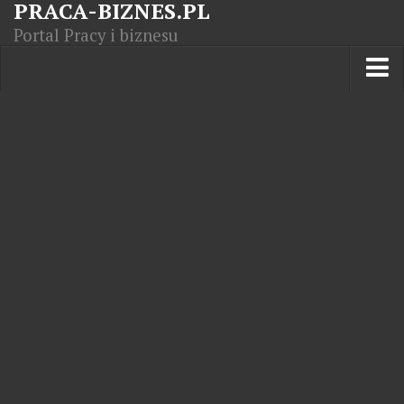
PRACA-BIZNES.PL
Portal Pracy i biznesu
Praca w kraju
Moja Firma
Artykuły
Opisy zawodów
Polska Gospodarka
Giełda światowa
Praca zagranicą
Kursy zawodowe
Kodeks