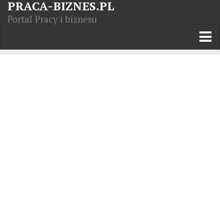
PRACA-BIZNES.PL
Portal Pracy i biznesu
Praca w kraju
Moja Firma
Artykuły
Opisy zawodów
Polska Gospodarka
Giełda światowa
Praca zagranicą
Kursy zawodowe
Kodeks