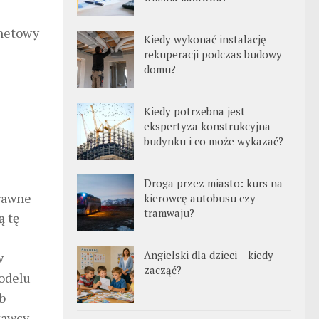
rnetowy
Kiedy wykonać instalację
rekuperacji podczas budowy
domu?
Kiedy potrzebna jest
ekspertyza konstrukcyjna
budynku i co może wykazać?
Droga przez miasto: kurs na
prawne
kierowcę autobusu czy
tramwaju?
ą tę
Angielski dla dzieci – kiedy
w
zacząć?
odelu
b
tawcy,