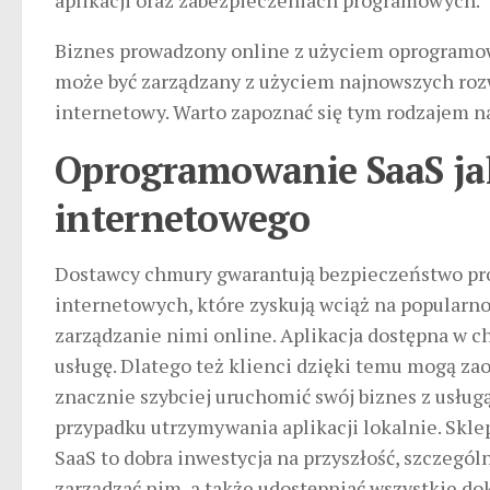
aplikacji oraz zabezpieczeniach programowych.
Biznes prowadzony online z użyciem oprogramow
może być zarządzany z użyciem najnowszych rozw
internetowy. Warto zapoznać się tym rodzajem n
Oprogramowanie SaaS jak
internetowego
Dostawcy chmury gwarantują bezpieczeństwo pr
internetowych, które zyskują wciąż na popularno
zarządzanie nimi online. Aplikacja dostępna w c
usługę. Dlatego też klienci dzięki temu mogą z
znacznie szybciej uruchomić swój biznes z usługą 
przypadku utrzymywania aplikacji lokalnie. Skl
SaaS to dobra inwestycja na przyszłość, szczególn
zarządzać nim, a także udostępniać wszystkie dok