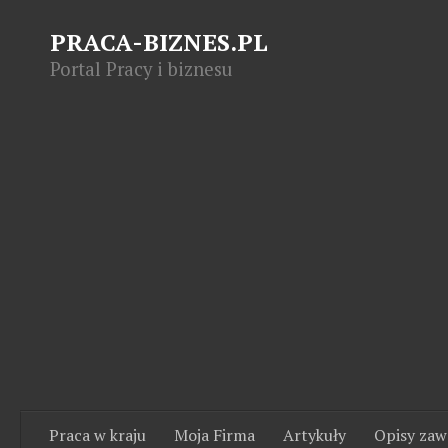
PRACA-BIZNES.PL
Portal Pracy i biznesu
Praca w kraju
Moja Firma
Artykuły
Opisy za