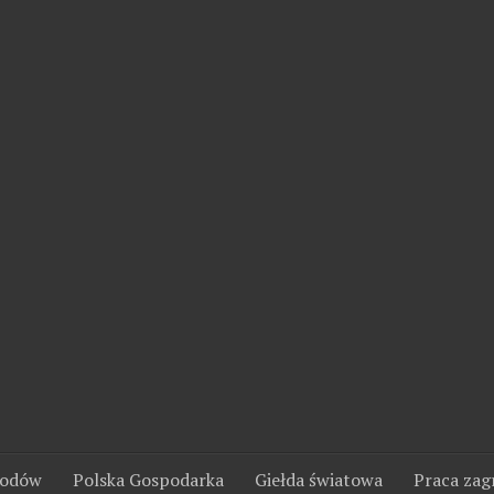
wodów
Polska Gospodarka
Giełda światowa
Praca zag