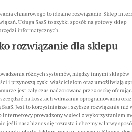
ania chmurowego to idealne rozwiązanie. Sklep inte
iązań. Usługa SaaS to szybki sposób na gotowy sklep
arzędzi informatycznych.
o rozwiązanie dla sklepu
owadzenia różnych systemów, między innymi sklepów
ści i przynoszą zyski właścicielom oraz umożliwiają s
hmurze jest cały czas nadzorowana przez osobę oferując
aoszczędzić na kosztach wdrażania oprogramowania oraz
SaaS. Jest to korzystniejsze i szybsze rozwiązanie niż 
ep internetowy prowadzony w sieci z wykorzystaniem m
ie jeśli nasz biznes się rozrasta i chcemy w łatwy sposó
umenty, oferty, faktury szybko i sprawnie. Klienci, dos