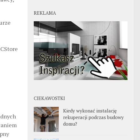
REKLAMA
urze
 CStore
CIEKAWOSTKI
Kiedy wykonać instalację
żadnych
rekuperacji podczas budowy
domu?
ałaniem
ępny