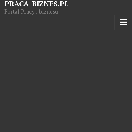
PRACA-BIZNES.PL
Portal Pracy i biznesu
Praca w kraju
Moja Firma
Artykuły
Opisy zawodów
Polska Gospodarka
Giełda światowa
Praca zagranicą
Kursy zawodowe
Kodeks