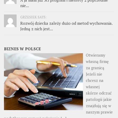
A ja mam już 3ci program i niestety 2 poprzednie
nie...
GRZESIEK SAYS:
Rozwój dziecka zależy dużo od metod wychowania.
Jedną z nich jest...
BIZNES W POLSCE
Otwieramy
własną firmę
za granicą
Jeżeli nie
chcesz na
własnej
skórze odczuć
patologii jakie
znajdują się w
naszym prawie