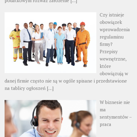
podatkowym rozważ założenie
[…]
Czy istnieje
obowiązek
wprowadzenia
regulaminu
firmy?
Przepisy
wewnętrzne,
które
obowiązują w
danej firmie często nie są w ogóle spisane i przedstawione
na tablicy ogłoszeń
[…]
W biznesie nie
ma
sentymentów –
praca