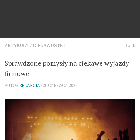
ARTYKUŁY
/
CIEKAWOSTKI
0
Sprawdzone pomysły na ciekawe wyjazdy
firmowe
AUTOR
REDAKCJA
· 20 CZERWCA 2022