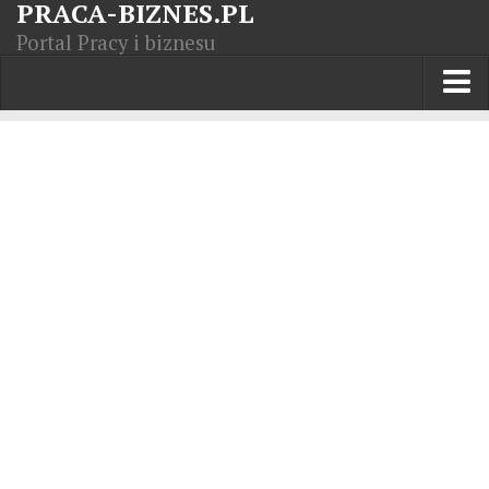
PRACA-BIZNES.PL
Portal Pracy i biznesu
Praca w kraju
Moja Firma
Artykuły
Opisy zawodów
Polska Gospodarka
Giełda światowa
Praca zagranicą
Kursy zawodowe
Kodeks