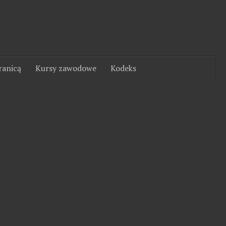
ranicą
Kursy zawodowe
Kodeks