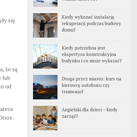
Kiedy wykonać instalację
ły się
rekuperacji podczas budowy
domu?
Kiedy potrzebna jest
ekspertyza konstrukcyjna
budynku i co może wykazać?
 że ​​są
 lub
Droga przez miasto: kurs na
kierowcę autobusu czy
mi od
tramwaju?
atera
Angielski dla dzieci – kiedy
zacząć?
ótsze.