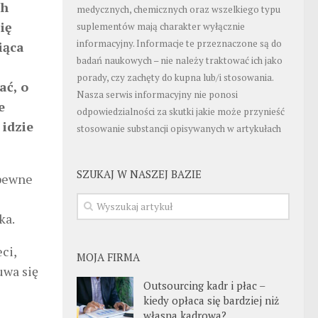
ch
medycznych, chemicznych oraz wszelkiego typu
ię
suplementów mają charakter wyłącznie
informacyjny. Informacje te przeznaczone są do
iąca
badań naukowych – nie należy traktować ich jako
porady, czy zachęty do kupna lub/i stosowania.
ać, o
Nasza serwis informacyjny nie ponosi
e
odpowiedzialności za skutki jakie może przynieść
 idzie
stosowanie substancji opisywanych w artykułach
SZUKAJ W NASZEJ BAZIE
 pewne
ka.
ci,
MOJA FIRMA
uwa się
Outsourcing kadr i płac –
kiedy opłaca się bardziej niż
własna kadrowa?