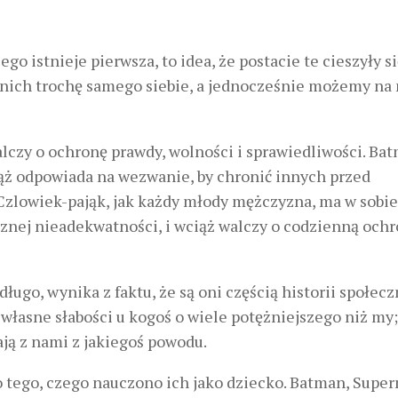
ego istnieje pierwsza, to idea, że postacie te cieszyły s
 nich trochę samego siebie, a jednocześnie możemy na 
czy o ochronę prawdy, wolności i sprawiedliwości. Ba
ciąż odpowiada na wezwanie, by chronić innych przed
Czlowiek-pająk, jak każdy młody mężczyzna, ma w sobie
cznej nieadekwatności, i wciąż walczy o codzienną och
długo, wynika z faktu, że są oni częścią historii społecz
własne słabości u kogoś o wiele potężniejszego niż my;
ają z nami z jakiegoś powodu.
 tego, czego nauczono ich jako dziecko. Batman, Super