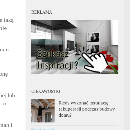
REKLAMA
ię taką
nie
tman
ronę
CIEKAWOSTKI
nej lub
Kiedy wykonać instalację
 to
rekuperacji podczas budowy
domu?
man i