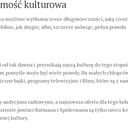
domość kulturowa
ako możliwe wytłumaczenie długowieczności, jaką cieszy
dobne, jak drugie, albo, szczerze mówiąc, pełna prawda
 od tak dawna i przenikają naszą kulturę do tego stopnia,
ym pomyśle może być wiele prawdy. Ilu małych chłopców
czne bajki, programy telewizyjne i filmy, które są z na
 audycjami radiowymi, a najnowsza oferta dla tego boh
 historie postaci Batmana i Spidermana są tylko nieco kr
nej kultury.