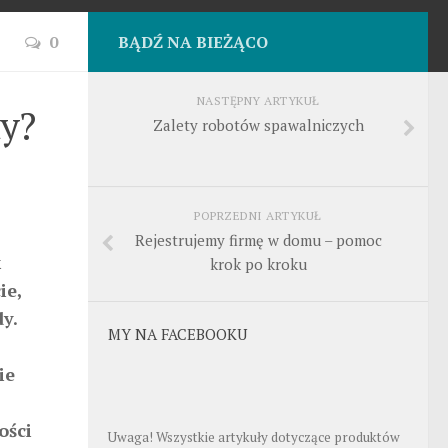
0
BĄDŹ NA BIEŻĄCO
NASTĘPNY ARTYKUŁ
dy?
Zalety robotów spawalniczych
POPRZEDNI ARTYKUŁ
Rejestrujemy firmę w domu – pomoc
k
krok po kroku
ie,
y.
MY NA FACEBOOKU
ie
ości
Uwaga! Wszystkie artykuły dotyczące produktów