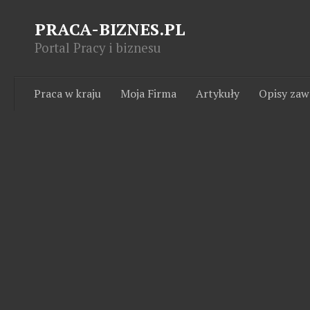
PRACA-BIZNES.PL
Portal Pracy i biznesu
Praca w kraju
Moja Firma
Artykuły
Opisy za