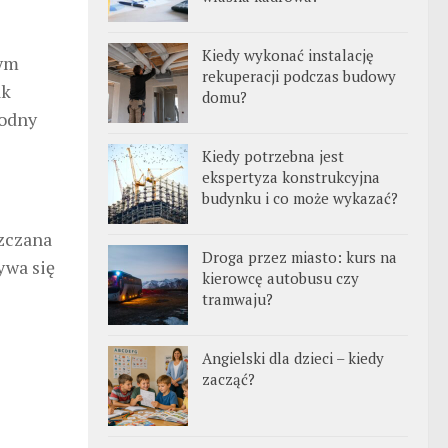
Kiedy wykonać instalację
nym
rekuperacji podczas budowy
ak
domu?
godny
Kiedy potrzebna jest
ekspertyza konstrukcyjna
budynku i co może wykazać?
zczana
Droga przez miasto: kurs na
ywa się
kierowcę autobusu czy
tramwaju?
Angielski dla dzieci – kiedy
zacząć?