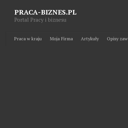
PRACA-BIZNES.PL
Portal Pracy i biznesu
Praca w kraju
Moja Firma
Artykuły
Opisy za