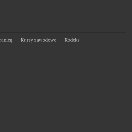
ranicą
Kursy zawodowe
Kodeks