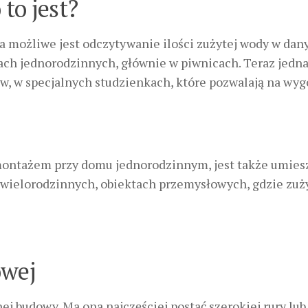
to jest?
 możliwe jest odczytywanie ilości zużytej wody w da
h jednorodzinnych, głównie w piwnicach. Teraz jedn
w, w specjalnych studzienkach, które pozwalają na wy
montażem przy domu jednorodzinnym, jest także umies
 wielorodzinnych, obiektach przemysłowych, gdzie zuż
owej
budowy. Ma ona najczęściej postać szerokiej rury lub