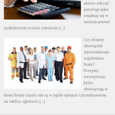
skórze odczuć
patologii jakie
znajdują się w
naszym prawie
podatkowym rozważ założenie
[…]
Czy istnieje
obowiązek
wprowadzenia
regulaminu
firmy?
Przepisy
wewnętrzne,
które
obowiązują w
danej firmie często nie są w ogóle spisane i przedstawione
na tablicy ogłoszeń
[…]