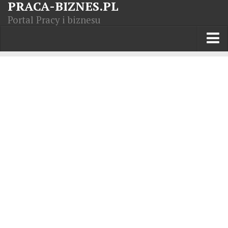
PRACA-BIZNES.PL
Portal Pracy i biznesu
Praca w kraju
Moja Firma
Artykuły
Opisy zawodów
Polska Gospodarka
Giełda światowa
Praca zagranicą
Kursy zawodowe
Kodeks