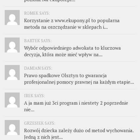
ROMEK SAYS:
Korzystanie z www.ekupony.pl to popularna
metoda na oszczędzanie w sklepach i...
BARTEK SAYS:
Wybór odpowiedniego adwokata to kluczowa
decyzja, która może mieć wpływ na...
DAMIAN SAYS:
Prawo spadkowe Olsztyn to gwarancja
profesjonalnej pomocy prawnej na każdym etapie...
IREK SAYS:
A ja mam już 3ci program i niestety 2 poprzednie
nie...
GRZESIEK SAYS:
Rozwój dziecka zależy dużo od metod wychowania.
Jedną z nich jest...