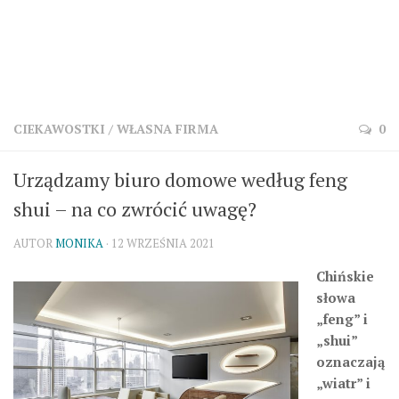
CIEKAWOSTKI
/
WŁASNA FIRMA
0
Urządzamy biuro domowe według feng
shui – na co zwrócić uwagę?
AUTOR
MONIKA
· 12 WRZEŚNIA 2021
Chińskie
słowa
„feng” i
„shui”
oznaczają
„wiatr” i