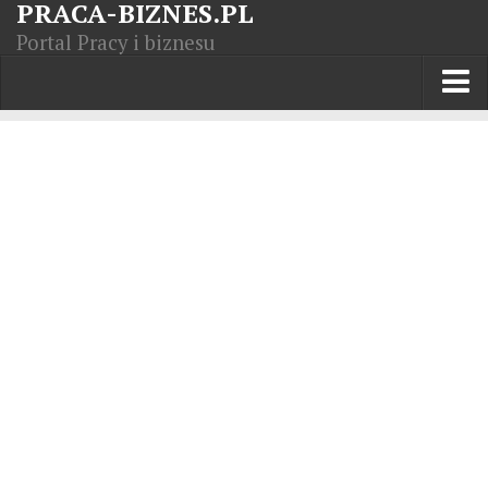
PRACA-BIZNES.PL
Portal Pracy i biznesu
Praca w kraju
Moja Firma
Artykuły
Opisy zawodów
Polska Gospodarka
Giełda światowa
Praca zagranicą
Kursy zawodowe
Kodeks