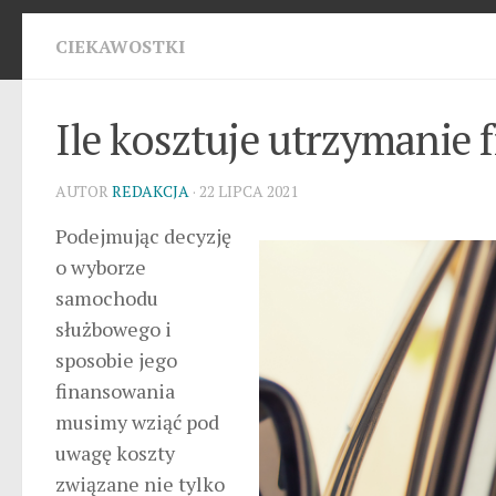
CIEKAWOSTKI
Ile kosztuje utrzymani
AUTOR
REDAKCJA
· 22 LIPCA 2021
Podejmując decyzję
o wyborze
samochodu
służbowego i
sposobie jego
finansowania
musimy wziąć pod
uwagę koszty
związane nie tylko