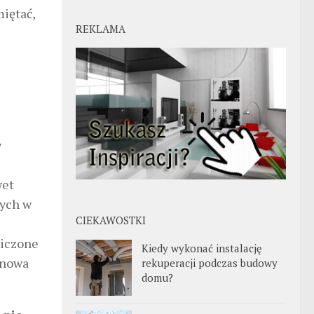
iętać,
REKLAMA
y
wet
nych w
CIEKAWOSTKI
iczone
Kiedy wykonać instalację
a nowa
rekuperacji podczas budowy
domu?