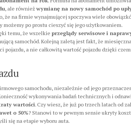
abonament na rok
. Formuła na abonament umożliwi
du
, ale również
wymianę na nowy samochód po upł
o, że na firmie wynajmującej spoczywa wiele obowiązk
y możemy po prostu cieszyć się jego użytkowaniem.
zięki temu, że wszelkie
przeglądy serwisowe i napraw
jącą samochód. Kolejną zaletą jest fakt, że miesięczna
 pojazdu, a nie całkowitą wartość pojazdu dzięki czem
jazdu
 firmowego samochodu, niezależnie od jego przeznaczen
 Konieczność wykonywania badań technicznych i odnaw
raty wartości
. Czy wiesz, że już po trzech latach od z
awet o 50%
? Stanowi to w pewnym sensie ukryty koszt
li się na etapie wyboru auta.