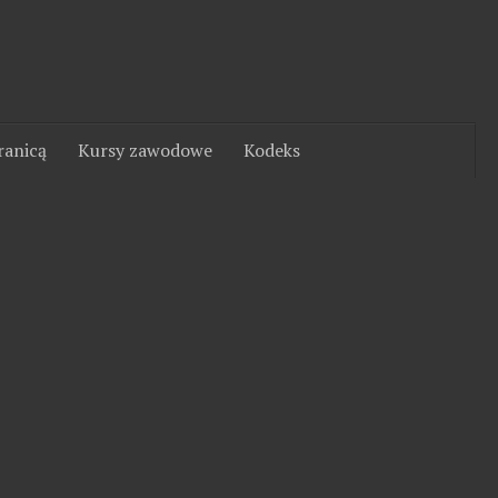
ranicą
Kursy zawodowe
Kodeks