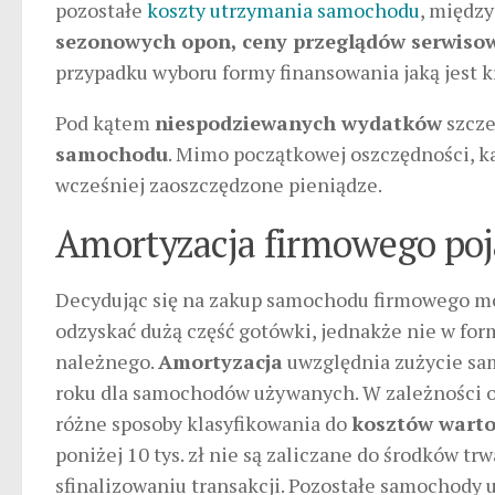
pozostałe
koszty utrzymania samochodu
, międz
sezonowych opon, ceny przeglądów serwisow
przypadku wyboru formy finansowania jaką jest 
Pod kątem
niespodziewanych wydatków
szcze
samochodu
. Mimo początkowej oszczędności, k
wcześniej zaoszczędzone pieniądze.
Amortyzacja firmowego po
Decydując się na zakup samochodu firmowego mo
odzyskać dużą część gotówki, jednakże nie w fo
należnego.
Amortyzacja
uwzględnia zużycie sam
roku dla samochodów używanych. W zależności o
różne sposoby klasyfikowania do
kosztów warto
poniżej 10 tys. zł nie są zaliczane do środków tr
sfinalizowaniu transakcji. Pozostałe samochod