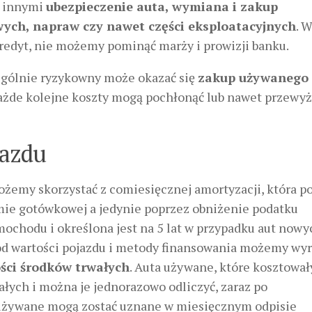
y innymi
ubezpieczenie auta, wymiana i zakup
ych, napraw czy nawet części eksploatacyjnych
. 
kredyt, nie możemy pominąć marży i prowizji banku.
gólnie ryzykowny może okazać się
zakup używanego
ażde kolejne koszty mogą pochłonąć lub nawet przewyż
jazdu
żemy skorzystać z comiesięcznej amortyzacji, która p
rmie gotówkowej a jedynie poprzez obniżenie podatku
ochodu i określona jest na 5 lat w przypadku aut nowyc
d wartości pojazdu i metody finansowania możemy wyr
ści środków trwałych
. Auta używane, które kosztował
wałych i można je jednorazowo odliczyć, zaraz po
y używane mogą zostać uznane w miesięcznym odpisie