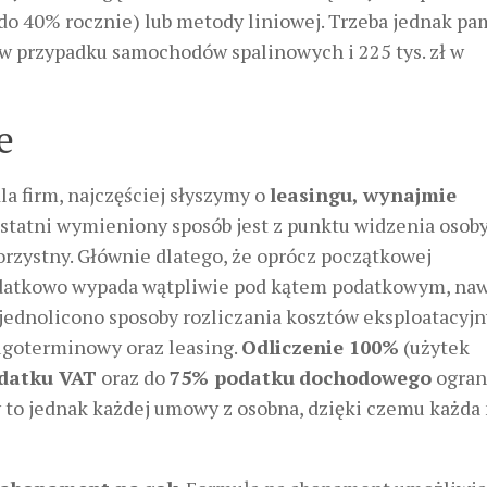
 40% rocznie) lub metody liniowej. Trzeba jednak pam
ł w przypadku samochodów spalinowych i 225 tys. zł w
e
 firm, najczęściej słyszymy o
leasingu, wynajmie
Ostatni wymieniony sposób jest z punktu widzenia osob
rzystny. Głównie dlatego, że oprócz początkowej
dodatkowo wypada wątpliwie pod kątem podatkowym, na
 ujednolicono sposoby rozliczania kosztów eksploatacyj
ługoterminowy oraz leasing.
Odliczenie 100%
(użytek
datku VAT
oraz do
75% podatku
dochodowego
ogran
yczy to jednak każdej umowy z osobna, dzięki czemu każd