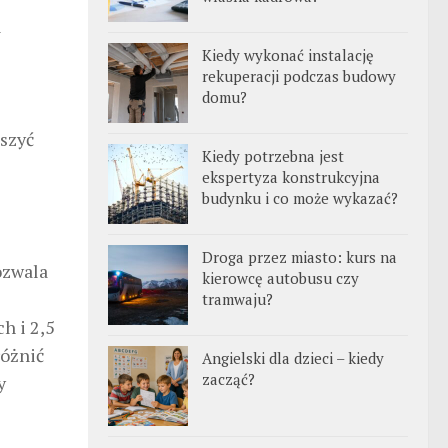
W
Kiedy wykonać instalację
rekuperacji podczas budowy
domu?
szyć
Kiedy potrzebna jest
ekspertyza konstrukcyjna
budynku i co może wykazać?
Droga przez miasto: kurs na
ozwala
kierowcę autobusu czy
tramwaju?
h i 2,5
óżnić
Angielski dla dzieci – kiedy
zacząć?
y