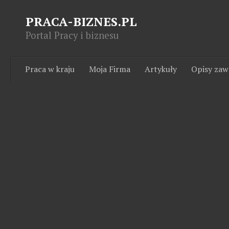
PRACA-BIZNES.PL
Portal Pracy i biznesu
Praca w kraju
Moja Firma
Artykuły
Opisy za