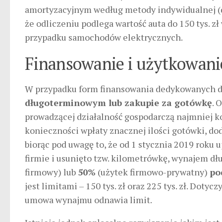
amortyzacyjnym według metody indywidualnej (do
że odliczeniu podlega wartość auta do 150 tys. z
przypadku samochodów elektrycznych.
Finansowanie i użytkowani
W przypadku form finansowania dedykowanych dla
długoterminowym lub zakupie za gotówkę
. 
prowadzącej działalność gospodarczą najmniej ko
konieczności wpłaty znacznej ilości gotówki, 
biorąc pod uwagę to, że od 1 stycznia 2019 roku
firmie i usunięto tzw. kilometrówkę, wynajem d
firmowy) lub
50%
(użytek firmowo-prywatny)
po
jest limitami – 150 tys. zł oraz 225 tys. zł. Dot
umowa wynajmu odnawia limit.