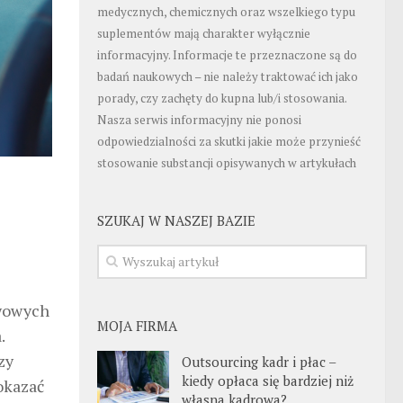
medycznych, chemicznych oraz wszelkiego typu
suplementów mają charakter wyłącznie
informacyjny. Informacje te przeznaczone są do
badań naukowych – nie należy traktować ich jako
porady, czy zachęty do kupna lub/i stosowania.
Nasza serwis informacyjny nie ponosi
odpowiedzialności za skutki jakie może przynieść
stosowanie substancji opisywanych w artykułach
SZUKAJ W NASZEJ BAZIE
awowych
MOJA FIRMA
.
zy
Outsourcing kadr i płac –
kiedy opłaca się bardziej niż
okazać
własna kadrowa?