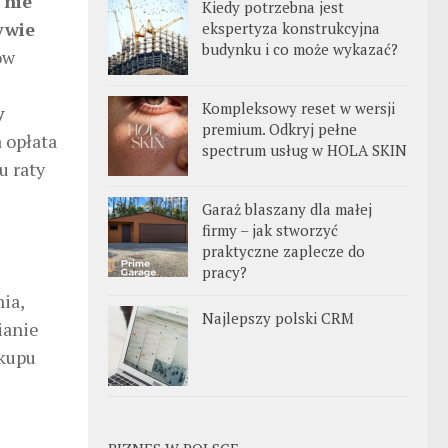
a
nie
Kiedy potrzebna jest
ywie
ekspertyza konstrukcyjna
budynku i co może wykazać?
ów
Kompleksowy reset w wersji
y
premium. Odkryj pełne
 opłata
spectrum usług w HOLA SKIN
u raty
Garaż blaszany dla małej
firmy – jak stworzyć
praktyczne zaplecze do
pracy?
ia,
Najlepszy polski CRM
ianie
akupu