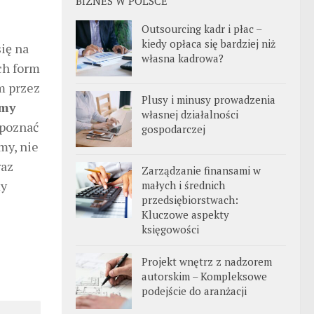
BIZNES W POLSCE
Outsourcing kadr i płac –
kiedy opłaca się bardziej niż
ię na
własna kadrowa?
ch form
m przez
Plusy i minusy prowadzenia
emy
własnej działalności
apoznać
gospodarczej
my, nie
raz
Zarządzanie finansami w
my
małych i średnich
przedsiębiorstwach:
Kluczowe aspekty
księgowości
Projekt wnętrz z nadzorem
autorskim – Kompleksowe
podejście do aranżacji