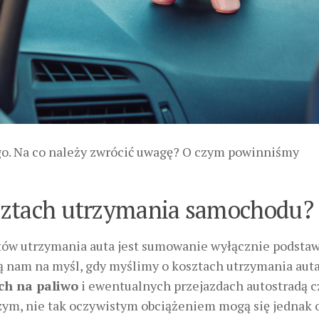
go. Na co należy zwrócić uwagę? O czym powinniśmy
sztach utrzymania samochodu?
tów utrzymania auta jest sumowanie wyłącznie podst
ą nam na myśl, gdy myślimy o kosztach utrzymania auta
h na paliwo
i ewentualnych przejazdach autostradą c
zym, nie tak oczywistym obciążeniem mogą się jednak 