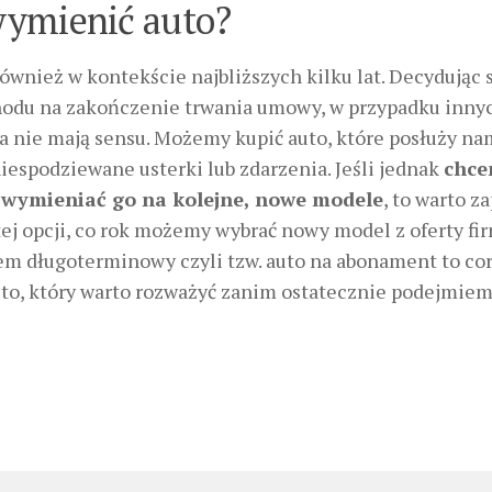
 wymienić auto?
nież w kontekście najbliższych kilku lat. Decydując s
odu na zakończenie trwania umowy, w przypadku inny
a nie mają sensu. Możemy kupić auto, które posłuży na
 niespodziewane usterki lub zdarzenia. Jeśli jednak
chc
wymieniać go na kolejne, nowe modele
, to warto z
 tej opcji, co rok możemy wybrać nowy model z oferty fir
m długoterminowy czyli tzw. auto na abonament to co
uto, który warto rozważyć zanim ostatecznie podejmie