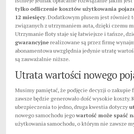
Istnieje jednak opłacalne rozwiązanie jakim jest
tylko odliczenie kosztów użytkowania pojaz
12 miesięcy
. Dodatkowym plusem jest również t
związanych z utrzymaniem auta, dzięki czemu m
Utrzymanie floty staje się łatwiejsze i tańsze, d
gwarancyjne
realizowane są przez firmę wynajmu
abonamentowa uwzględnia jedynie utratę wartości
są zauważalnie niższe.
Utrata wartości nowego po
Musimy pamiętać, że podjęcie decyzji o zakupie
zawsze będzie generowało dość wysokie koszty.
ubezpieczenia to jedno, druga kwestia dotyczy
ut
nowego samochodu jego
wartość może spaść n
użytkowania samochodu, o którym nie zawsze myś