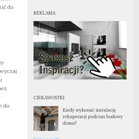
zić do
REKLAMA
my
zwyczaj
u
bez
y
CIEKAWOSTKI
e do
Kiedy wykonać instalację
rekuperacji podczas budowy
domu?