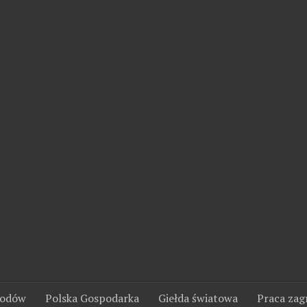
wodów
Polska Gospodarka
Giełda światowa
Praca zag