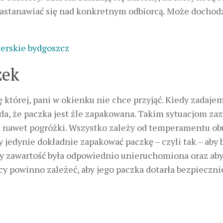
zastanawiać się nad konkretnym odbiorcą. Może dochod
ierskie bydgoszcz
zek
 której, pani w okienku nie chce przyjąć. Kiedy zadaje
ada, że paczka jest źle zapakowana. Takim sytuacjom za
a nawet pogróżki. Wszystko zależy od temperamentu ob
 jedynie dokładnie zapakować paczkę – czyli tak – aby 
by zawartość była odpowiednio unieruchomiona oraz ab
y powinno zależeć, aby jego paczka dotarła bezpieczni