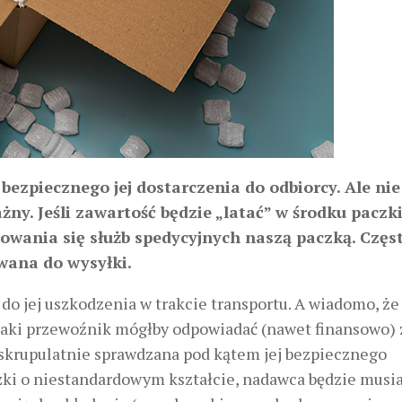
ezpiecznego jej dostarczenia do odbiorcy. Ale nie
żny. Jeśli zawartość będzie „latać” w środku paczk
esowania się służb spedycyjnych naszą paczką. Częst
owana do wysyłki.
ć do jej uszkodzenia w trakcie transportu. A wiadomo, że
taki przewoźnik mógłby odpowiadać (nawet finansowo) z
t skrupulatnie sprawdzana pod kątem jej bezpiecznego
czki o niestandardowym kształcie, nadawca będzie musia