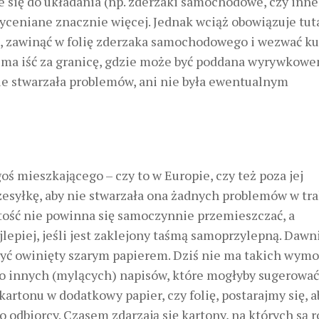
e się do układania (np. zderzaki samochodowe, czy inne
yceniane znacznie więcej. Jednak wciąż obowiązuje tut
 zawinąć w folię zderzaka samochodowego i wezwać kur
ka ma iść za granicę, gdzie może być poddana wyrywkow
ie stwarzała problemów, ani nie była ewentualnym
oś mieszkającego – czy to w Europie, czy też poza jej
esyłkę, aby nie stwarzała ona żadnych problemów w tra
rtość nie powinna się samoczynnie przemieszczać, a
lepiej, jeśli jest zaklejony taśmą samoprzylepną. Dawn
być owinięty szarym papierem. Dziś nie ma takich wym
ło innych (mylących) napisów, które mogłyby sugerować
artonu w dodatkowy papier, czy folię, postarajmy się, a
 odbiorcy. Czasem zdarzają się kartony, na których są 