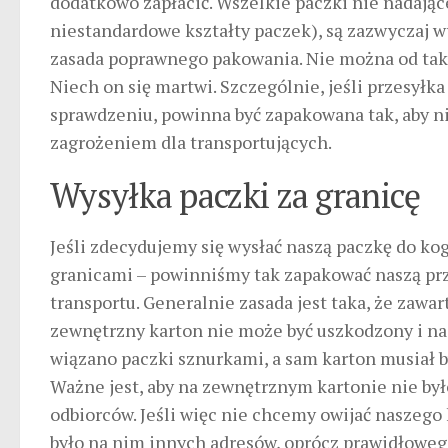
dodatkowo zapłacić. Wszelkie paczki nie nadając
niestandardowe kształty paczek), są zazwyczaj w
zasada poprawnego pakowania. Nie można od tak,
Niech on się martwi. Szczególnie, jeśli przesył
sprawdzeniu, powinna być zapakowana tak, aby n
zagrożeniem dla transportujących.
Wysyłka paczki za granicę
Jeśli zdecydujemy się wysłać naszą paczkę do kog
granicami – powinniśmy tak zapakować naszą prz
transportu. Generalnie zasada jest taka, że zawa
zewnętrzny karton nie może być uszkodzony i naj
wiązano paczki sznurkami, a sam karton musiał 
Ważne jest, aby na zewnętrznym kartonie nie by
odbiorców. Jeśli więc nie chcemy owijać naszego k
było na nim innych adresów, oprócz prawidłowego