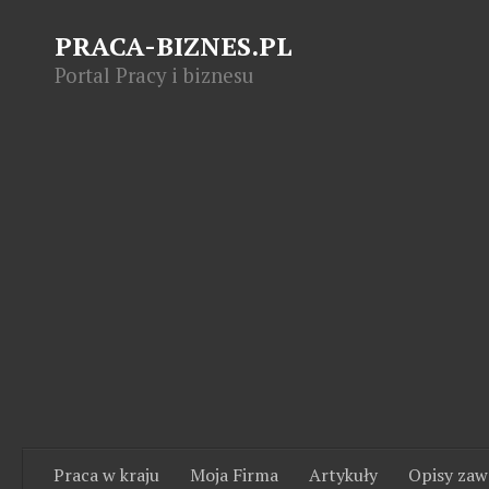
PRACA-BIZNES.PL
Portal Pracy i biznesu
Praca w kraju
Moja Firma
Artykuły
Opisy za