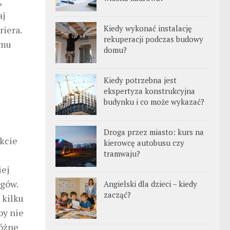
,
aj
Kiedy wykonać instalację
iera.
rekuperacji podczas budowy
emu
domu?
Kiedy potrzebna jest
ekspertyza konstrukcyjna
budynku i co może wykazać?
Droga przez miasto: kurs na
kcie
kierowcę autobusu czy
tramwaju?
iej
ogów.
Angielski dla dzieci – kiedy
zacząć?
 kilku
by nie
różne