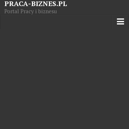
PRACA-BIZNES.PL
Portal Pracy i biznesu
Praca w kraju
Moja Firma
Artykuły
Opisy zawodów
Polska Gospodarka
Giełda światowa
Praca zagranicą
Kursy zawodowe
Kodeks