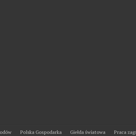
wodów
Polska Gospodarka
Giełda światowa
Praca zag