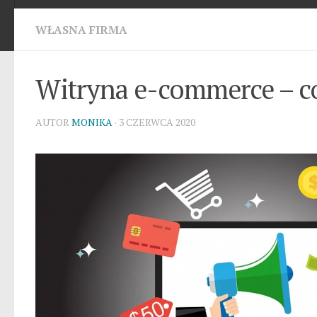
WŁASNA FIRMA
Witryna e-commerce – co 
AUTOR
MONIKA
· 3 CZERWCA 2020