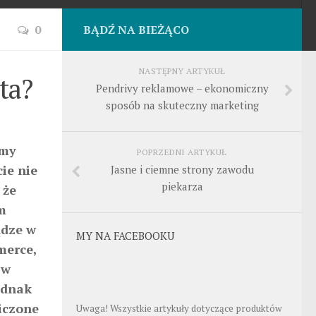
0
BĄDŹ NA BIEŻĄCO
NASTĘPNY ARTYKUŁ
ta?
Pendrivy reklamowe – ekonomiczny
sposób na skuteczny marketing
rmy
POPRZEDNI ARTYKUŁ
ie nie
Jasne i ciemne strony zawodu
piekarza
 że
m
ądze w
MY NA FACEBOOKU
merce,
 w
ednak
iczone
Uwaga! Wszystkie artykuły dotyczące produktów