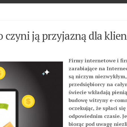
czyni ją przyjazną dla klien
Firmy internetowe i fi
zarabiające na Internec
są niczym niezwykłym,
przedsiębiorcy na cały
świecie wkładają pieni
budowę witryny e-com
oczekując, że spłaci się
odpowiednim czasie. J
biorąc pod uwagę niezl