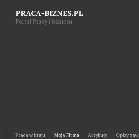
PRACA-BIZNES.PL
Portal Pracy i biznesu
Praca w kraju
Moja Firma
Artykuły
Opisy za