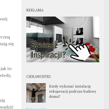
REKLAMA
wnij
yczną
zują się
jak to
wtedy,
CIEKAWOSTKI
Kiedy wykonać instalację
rekuperacji podczas budowy
domu?
ują
owadzić