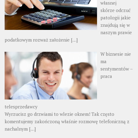
własnej
skórze odczuć
patologii jakie
znajdują się w
naszym prawie
podatkowym rozważ założenie
[…]
W biznesie nie
ma
sentymentów –
praca
telesprzedawcy
Wyrzucisz go drzwiami to wlezie oknem! Tak często
komentujemy zakończoną właśnie rozmowę telefoniczną z
nachalnym
[…]