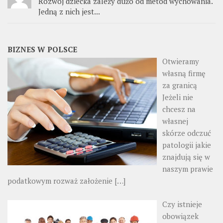
Rozwój dziecka zależy dużo od metod wychowania.
Jedną z nich jest...
BIZNES W POLSCE
Otwieramy
własną firmę
za granicą
Jeżeli nie
chcesz na
własnej
skórze odczuć
patologii jakie
znajdują się w
naszym prawie
podatkowym rozważ założenie
[…]
Czy istnieje
obowiązek