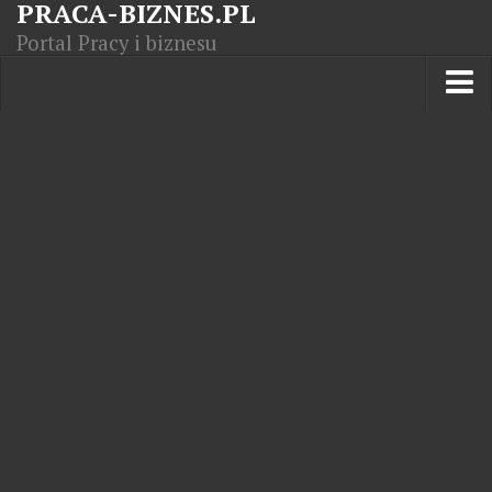
PRACA-BIZNES.PL
Portal Pracy i biznesu
Praca w kraju
Moja Firma
Artykuły
Opisy zawodów
Polska Gospodarka
Giełda światowa
Praca zagranicą
Kursy zawodowe
Kodeks