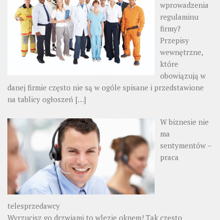
wprowadzenia
regulaminu
firmy?
Przepisy
wewnętrzne,
które
obowiązują w
danej firmie często nie są w ogóle spisane i przedstawione
na tablicy ogłoszeń
[…]
W biznesie nie
ma
sentymentów –
praca
telesprzedawcy
Wyrzucisz go drzwiami to wlezie oknem! Tak często