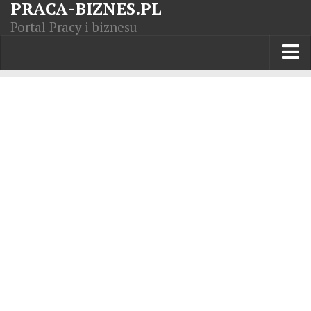
PRACA-BIZNES.PL
Portal Pracy i biznesu
Praca w kraju
Moja Firma
Artykuły
Opisy zawodów
Polska Gospodarka
Giełda światowa
Praca zagranicą
Kursy zawodowe
Kodeks