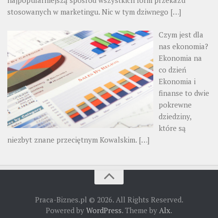
najpopularniejszą spośród wszystkich form przekazu
stosowanych w marketingu. Nic w tym dziwnego
[…]
Czym jest dla
nas ekonomia?
Ekonomia na
co dzień
Ekonomia i
finanse to dwie
pokrewne
dziedziny,
które są
niezbyt znane przeciętnym Kowalskim.
[…]
Praca-Biznes.pl © 2026. All Rights Reserved.
Powered by
WordPress
. Theme by
Alx
.