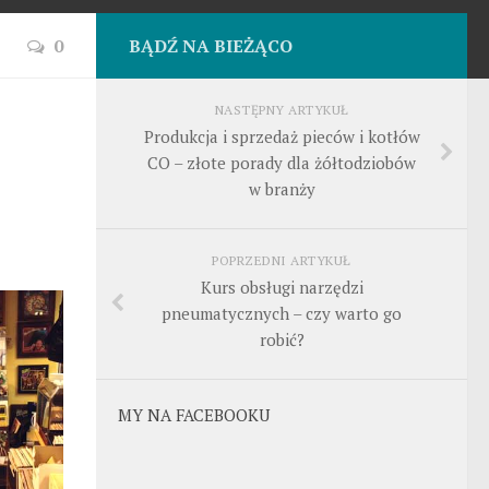
0
BĄDŹ NA BIEŻĄCO
NASTĘPNY ARTYKUŁ
Produkcja i sprzedaż pieców i kotłów
CO – złote porady dla żółtodziobów
w branży
POPRZEDNI ARTYKUŁ
Kurs obsługi narzędzi
pneumatycznych – czy warto go
robić?
MY NA FACEBOOKU