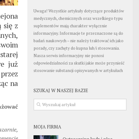
Uwaga! Wszystkie artykuły dotyczące produktów
lejona
medycznych, chemicznych oraz wszelkiego typu
 się z
suplementów mają charakter wyłącznie
nych,
informacyjny. Informacje te przeznaczone są do
badań naukowych – nie należy traktować ich jako
swoim
porady, czy zachęty do kupna lub/i stosowania.
tarej
Nasza serwis informacyjny nie ponosi
re już
odpowiedzialności za skutki jakie może przynieść
stosowanie substancji opisywanych w artykułach
 przez
ząc na
SZUKAJ W NASZEJ BAZIE
gażować
MOJA FIRMA
azarnie,
momencie