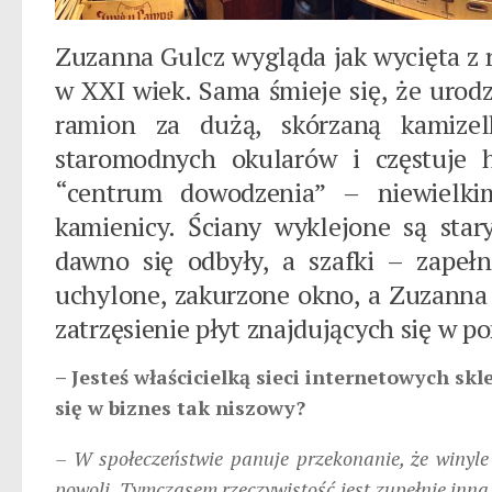
Zuzanna Gulcz wygląda jak wycięta z 
w XXI wiek. Sama śmieje się, że urodzi
ramion za dużą, skórzaną kamizelk
staromodnych okularów i częstuje 
“centrum dowodzenia” – niewielkim
kamienicy. Ściany wyklejone są star
dawno się odbyły, a szafki – zapeł
uchylone, zakurzone okno, a Zuzanna 
zatrzęsienie płyt znajdujących się w p
– Jesteś właścicielką sieci internetowych sk
się w biznes tak niszowy?
– W społeczeństwie panuje przekonanie, że winyle
powoli. Tymczasem rzeczywistość jest zupełnie inna