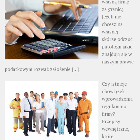
własną firmę
za granicą
Jeżeli nie
chcesz na
własnej
skórze odczuć
patologii jakie
znajdują się w
naszym prawie
podatkowym rozważ założenie
[…]
Czy istnieje
obowiązek
wprowadzenia
regulaminu
firmy?
Przepisy
wewnętrzne,
które