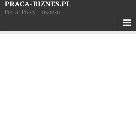
PRACA-BIZNES.PL
Portal Pracy i biznesu
Praca w kraju
Moja Firma
Artykuły
Opisy zawodów
Polska Gospodarka
Giełda światowa
Praca zagranicą
Kursy zawodowe
Kodeks