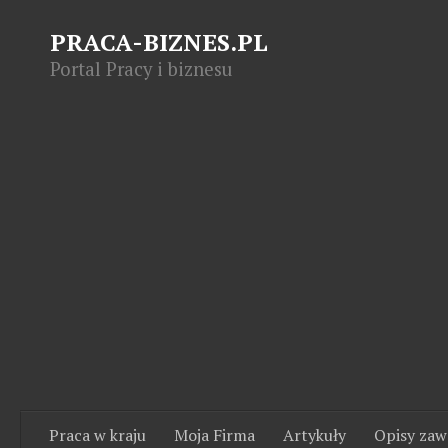
PRACA-BIZNES.PL
Portal Pracy i biznesu
Praca w kraju
Moja Firma
Artykuły
Opisy za