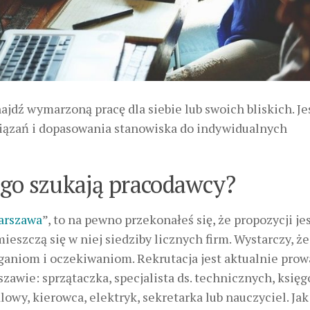
jdź wymarzoną pracę dla siebie lub swoich bliskich. Jes
iązań i dopasowania stanowiska do indywidualnych
ogo szukają pracodawcy?
Warszawa
”, to na pewno przekonałeś się, że propozycji je
ieszczą się w niej siedziby licznych firm. Wystarczy, że
ganiom i oczekiwaniom. Rekrutacja jest aktualnie pro
awie: sprzątaczka, specjalista ds. technicznych, księg
owy, kierowca, elektryk, sekretarka lub nauczyciel. Jak