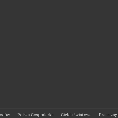
wodów
Polska Gospodarka
Giełda światowa
Praca zag