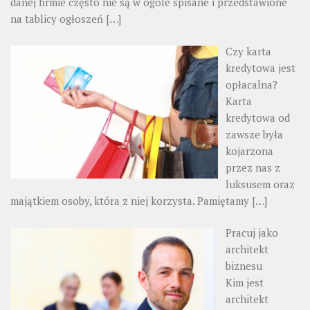
danej firmie często nie są w ogóle spisane i przedstawione
na tablicy ogłoszeń
[…]
Czy karta
kredytowa jest
opłacalna?
Karta
kredytowa od
zawsze była
kojarzona
przez nas z
luksusem oraz
majątkiem osoby, która z niej korzysta. Pamiętamy
[…]
Pracuj jako
architekt
biznesu
Kim jest
architekt