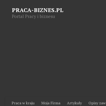
PRACA-BIZNES.PL
Portal Pracy i biznesu
Praca w kraju
Moja Firma
Artykuły
Opisy za