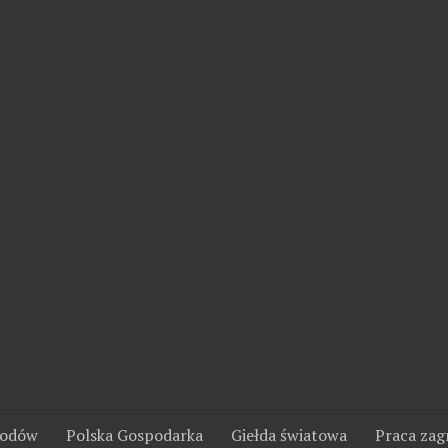
wodów
Polska Gospodarka
Giełda światowa
Praca zag