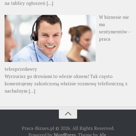
na tablicy ogłoszeń
[…]
W biznesie nie
ma
sentymentów –
praca
telesprzedawcy
Wyrzucisz go drzwiami to wlezie oknem! Tak często
komentujemy zakończoną właśnie rozmowę telefoniczną z
nachalnym
[…]
Praca-Biznes.pl © 2026. All Rights Reserved.
Powered by
WordPress
. Theme by
Alx
.