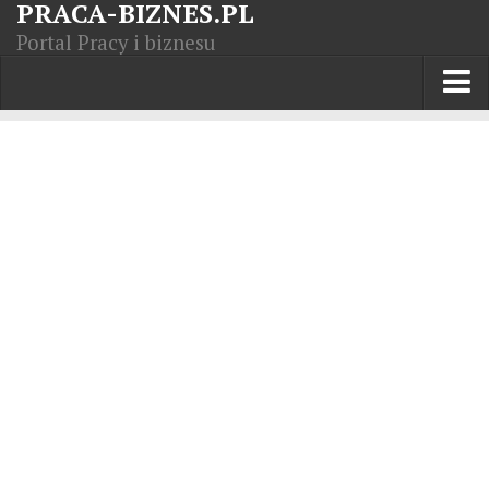
PRACA-BIZNES.PL
Portal Pracy i biznesu
Praca w kraju
Moja Firma
Artykuły
Opisy zawodów
Polska Gospodarka
Giełda światowa
Praca zagranicą
Kursy zawodowe
Kodeks