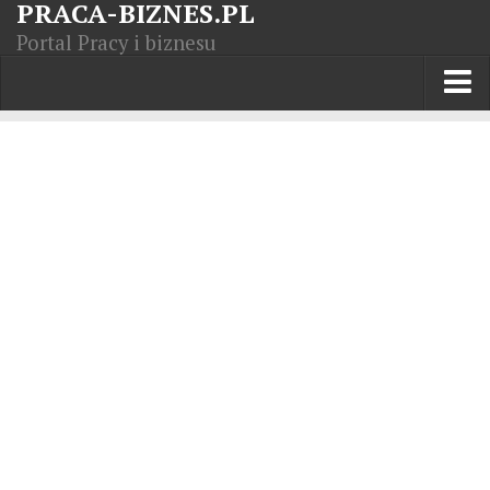
PRACA-BIZNES.PL
Portal Pracy i biznesu
Praca w kraju
Moja Firma
Artykuły
Opisy zawodów
Polska Gospodarka
Giełda światowa
Praca zagranicą
Kursy zawodowe
Kodeks