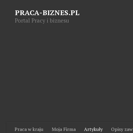
PRACA-BIZNES.PL
Portal Pracy i biznesu
Praca w kraju
Moja Firma
Artykuły
Opisy za