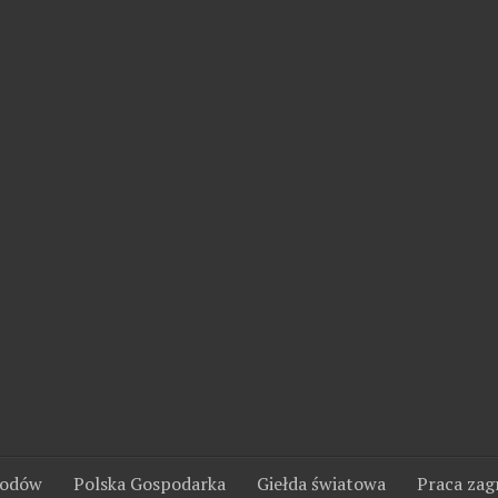
wodów
Polska Gospodarka
Giełda światowa
Praca zag