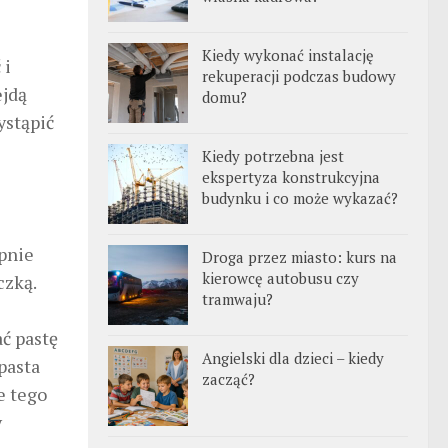
Kiedy wykonać instalację
 i
rekuperacji podczas budowy
ejdą
domu?
ystąpić
Kiedy potrzebna jest
ekspertyza konstrukcyjna
budynku i co może wykazać?
ępnie
Droga przez miasto: kurs na
kierowcę autobusu czy
czką.
tramwaju?
ać pastę
Angielski dla dzieci – kiedy
pasta
zacząć?
e tego
y