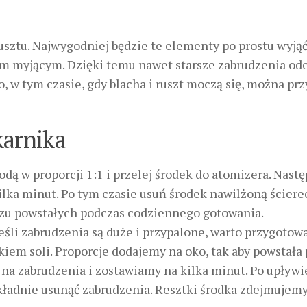
usztu. Najwygodniej będzie te elementy po prostu wyjąć
 myjącym. Dzięki temu nawet starsze zabrudzenia od
o, w tym czasie, gdy blacha i ruszt moczą się, można prz
karnika
odą w proporcji 1:1 i przelej środek do atomizera. Nast
ilka minut. Po tym czasie usuń środek nawilżoną ściere
czu powstałych podczas codziennego gotowania.
 Jeśli zabrudzenia są duże i przypalone, warto przygotow
tkiem soli. Proporcje dodajemy na oko, tak aby powstała 
ą na zabrudzenia i zostawiamy na kilka minut. Po upływi
kładnie usunąć zabrudzenia. Resztki środka zdejmujem