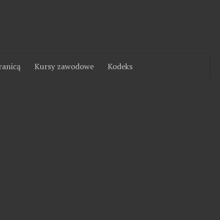
ranicą
Kursy zawodowe
Kodeks