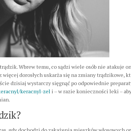
 trądzik. Wbrew temu, co sądzi wiele osób nie atakuje on
z więcej dorosłych uskarża się na zmiany trądzikowe, k
ście dzisiaj wystarczy sięgnąć po odpowiednie preparat
keracnyl/keracnyl-zel
i – w razie konieczności leki – ab
mian.
dzik?
wczas, gdy dochodzi do zakażenia mieszków włosowych o