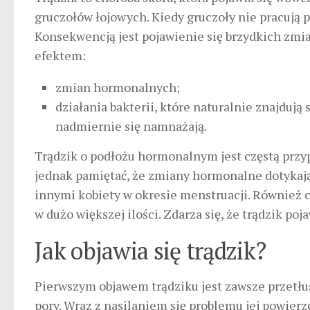
gruczołów łojowych. Kiedy gruczoły nie pracują 
Konsekwencją jest pojawienie się brzydkich zmia
efektem:
zmian hormonalnych;
działania bakterii, które naturalnie znajduj
nadmiernie się namnażają.
Trądzik o podłożu hormonalnym jest częstą przyp
jednak pamiętać, że zmiany hormonalne dotykają 
innymi kobiety w okresie menstruacji. Również 
w dużo większej ilości. Zdarza się, że trądzik poja
Jak objawia się trądzik?
Pierwszym objawem trądziku jest zawsze przetłus
pory. Wraz z nasilaniem się problemu jej powier