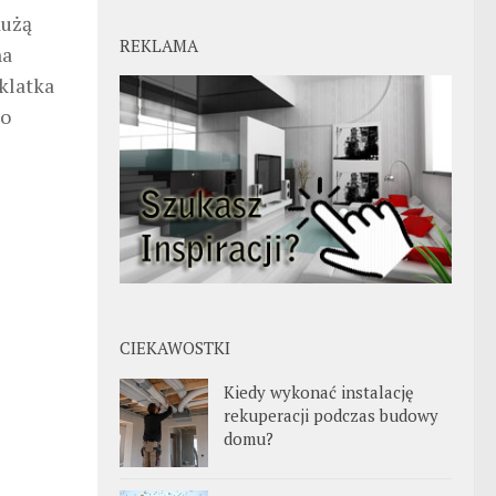
dużą
REKLAMA
na
klatka
do
CIEKAWOSTKI
Kiedy wykonać instalację
rekuperacji podczas budowy
domu?