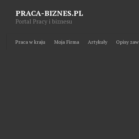
PRACA-BIZNES.PL
Portal Pracy i biznesu
Praca w kraju
Moja Firma
Artykuły
Opisy za