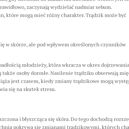
prawidłowo, zaczynają wydzielać nadmiar sebum.
n, które mogą mieć różny charakter. Trądzik może być
ą się w skórze, ale pod wpływem określonych czynników
adłością młodzieży, która wkracza w okres dojrzewania
także osoby dorosłe. Nasilenie trądziku obserwują mi
ciąża jest czasem, kiedy zmiany trądzikowe mogą wyst
wia się na skutek stresu.
zczona i błyszcząca się skóra. Do tego dochodzą rozsz
zchnia pokrywa się zmianami trądzikowymi, których ch