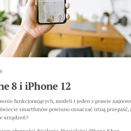
y.
e 8 i iPhone 12
awnie funkcjonujących, modeli i jeden z prawie najnow
w świecie smartfonów powinno oznaczać istną przepaść, a
ie urządzeń?
iem płynności działania. Pięcioletni iPhone 8 bez