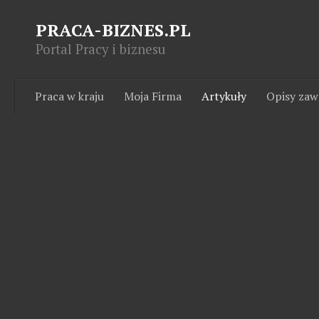
PRACA-BIZNES.PL
Portal Pracy i biznesu
Praca w kraju
Moja Firma
Artykuły
Opisy za