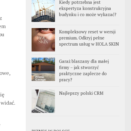
Kiedy potrzebna jest
ekspertyza konstrukcyjna
budynku i co może wykazać?
z
tem
Kompleksowy reset w wersji
pu
premium. Odkryj pełne
spectrum usług w HOLA SKIN
Garaż blaszany dla małej
firmy – jak stworzyć
nowe,
praktyczne zaplecze do
pracy?
Najlepszy polski CRM
ię
 widać.
e