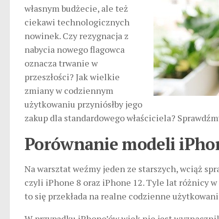
własnym budżecie, ale też
ciekawi technologicznych
nowinek. Czy rezygnacja z
nabycia nowego flagowca
oznacza trwanie w
przeszłości? Jak wielkie
zmiany w codziennym
użytkowaniu przyniósłby jego
zakup dla standardowego właściciela? Sprawdźm
Porównanie modeli iPhon
Na warsztat weźmy jeden ze starszych, wciąż spr
czyli iPhone 8 oraz iPhone 12. Tyle lat różnicy 
to się przekłada na realne codzienne użytkowan
W przypadku iPhone’ów wiek nie jest wyznacznik