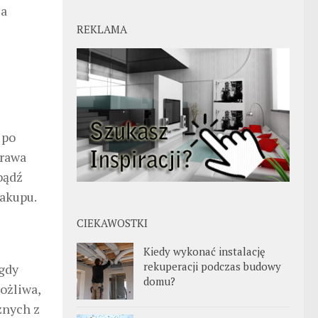
za
REKLAMA
 po
prawa
bądź
akupu.
CIEKAWOSTKI
Kiedy wykonać instalację
rekuperacji podczas budowy
 gdy
domu?
ożliwa,
żnych z