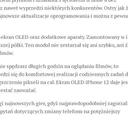
z nawet wyprzedzi niektórych konkurentów. Ostry jak 
jnowsze aktualizacje oprogramowania i można z pewn
r, ekran OLED oraz dodatkowe aparaty. Zamontowany w 
zej półki. Ten moduł nie zestarzał się ani szybko, ani ź
ilmów.
ie spędzasz długich godzin na oglądaniu filmów, to
wdzi się do komfortowej realizacji codziennych zadań d
czeniu pikseli na cal. Ekran OLED iPhone 12 daje je
zestać zauważać.
i najnowszych gier, gdyż najprawdopodobniej zagorzali
 pytań dotyczących zmiany telefonu na potężniejszy