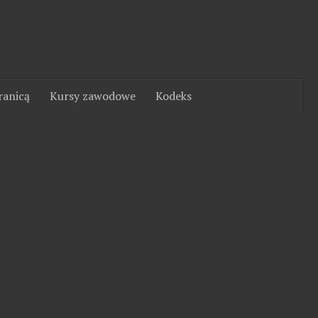
ranicą
Kursy zawodowe
Kodeks