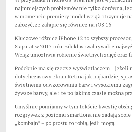
najmniejszych problemów nie tylko dorówna, lec
w momencie premiery model wciąż otrzymuje na
założyć, że załapie się również na iOS 16.
Kluczowe różnice iPhone 12 to szybszy proceso
8 aparat w 2017 roku zdeklasował rywali z najwyżs
Wciąż umożliwia robienie świetnych zdjęć oraz f
Podobnie ma się rzecz z wyświetlaczem – jeżeli n
dotychczasowy ekran Retina jak najbardziej spra
świetnemu odwzorowaniu barw i wysokiemu zagęsz
żywsze barwy, ale i te po jakimś czasie można pr
Umyślnie pomijamy w tym tekście kwestię obsług
rozgrywek z poziomu smartfona nie zadają sobie
„kombajn” – po prostu to robią, jeśli mogą.