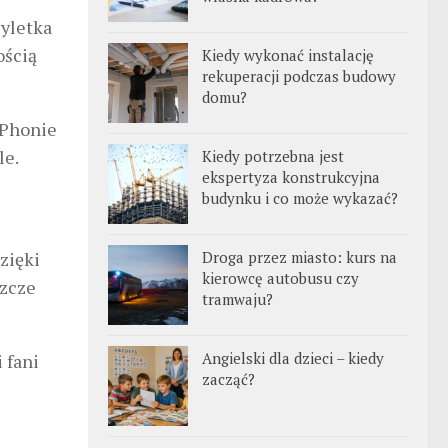
żyletka
ością
Kiedy wykonać instalację
rekuperacji podczas budowy
domu?
iPhonie
le.
Kiedy potrzebna jest
ekspertyza konstrukcyjna
budynku i co może wykazać?
zięki
Droga przez miasto: kurs na
kierowcę autobusu czy
szcze
tramwaju?
Angielski dla dzieci – kiedy
 fani
zacząć?