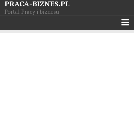
PRACA-BIZNES.PL
Portal Pracy i biznesu
Praca w kraju
Moja Firma
Artykuły
Opisy zawodów
Polska Gospodarka
Giełda światowa
Praca zagranicą
Kursy zawodowe
Kodeks