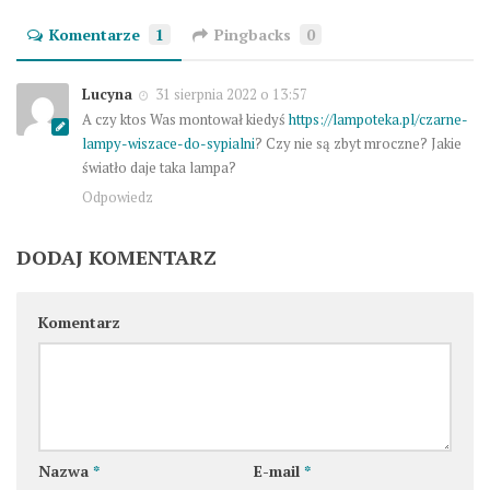
Komentarze
1
Pingbacks
0
Lucyna
31 sierpnia 2022 o 13:57
A czy ktos Was montował kiedyś
https://lampoteka.pl/czarne-
lampy-wiszace-do-sypialni
? Czy nie są zbyt mroczne? Jakie
światło daje taka lampa?
Odpowiedz
DODAJ KOMENTARZ
Komentarz
Nazwa
*
E-mail
*