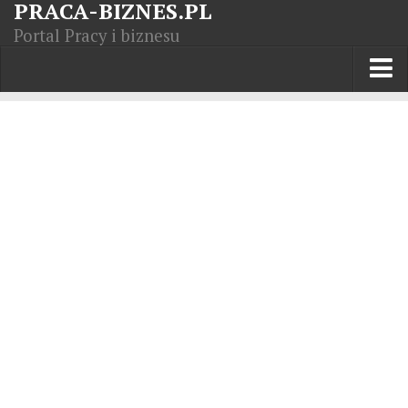
PRACA-BIZNES.PL
Portal Pracy i biznesu
Praca w kraju
Moja Firma
Artykuły
Opisy zawodów
Polska Gospodarka
Giełda światowa
Praca zagranicą
Kursy zawodowe
Kodeks