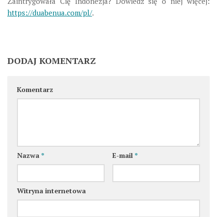
Zaintrygowała Cię Indonezja? Dowiedz się o niej więcej:
https://duabenua.com/pl/
.
DODAJ KOMENTARZ
Komentarz
Nazwa
*
E-mail
*
Witryna internetowa