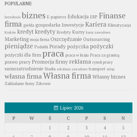
POPULARNE
biznes
Finanse
Edukacja
E-papieros
ERP
bezrobocie
firma
Kariera
gospodarka
Inwestycje
giełda
Klimatyzacja
kredyty
kredyt
Kursy
Kredyty
Kraków
kursy zawodowe
Marketing
Oszczędzanie
Outsourcing
moja firma
pieniądze
pożyczki
Porady
pożyczka
Podatki
praca
pożyczki dla firm
praca w kraju
Praca za granicą
reklama
Promocja firmy
prawo pracy
rynek pracy
samozatrudnienie
Studia
transport
szkolenia zawodowe
urlop
Własna firma
własna firma
Własny biznes
Zakładanie firmy
Zdrowie
Lipiec 2026
P
W
Ś
C
P
S
N
1
2
3
4
5
6
7
8
9
10
11
12