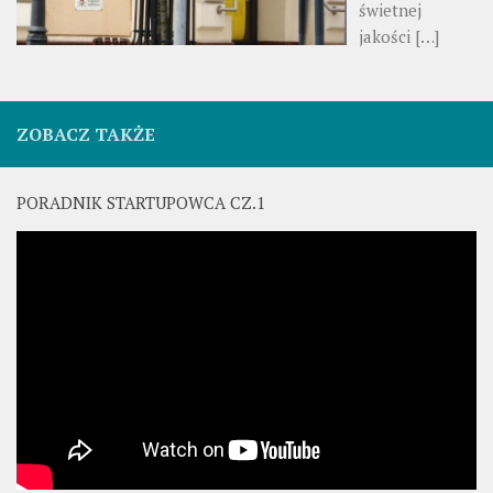
świetnej
jakości
[…]
ZOBACZ TAKŻE
PORADNIK STARTUPOWCA CZ.1