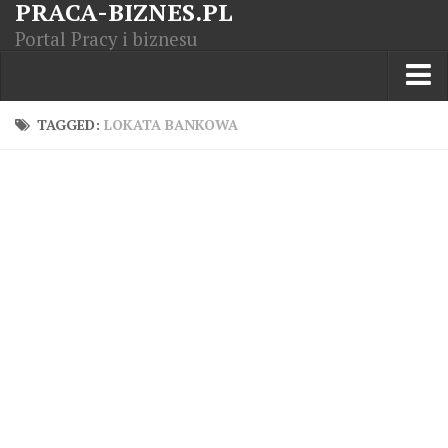
PRACA-BIZNES.PL
Portal Pracy i biznesu
Praca w kraju
TAGGED:
LOKATA BANKOWA
Moja Firma
Artykuły
Opisy zawodów
Polska Gospodarka
Giełda światowa
Praca zagranicą
Kursy zawodowe
Kodeks