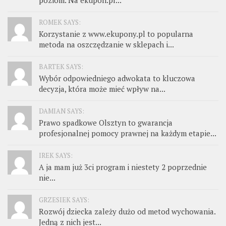
poziom. Na ekupon.pl...
ROMEK SAYS:
Korzystanie z www.ekupony.pl to popularna
metoda na oszczędzanie w sklepach i...
BARTEK SAYS:
Wybór odpowiedniego adwokata to kluczowa
decyzja, która może mieć wpływ na...
DAMIAN SAYS:
Prawo spadkowe Olsztyn to gwarancja
profesjonalnej pomocy prawnej na każdym etapie...
IREK SAYS:
A ja mam już 3ci program i niestety 2 poprzednie
nie...
GRZESIEK SAYS:
Rozwój dziecka zależy dużo od metod wychowania.
Jedną z nich jest...